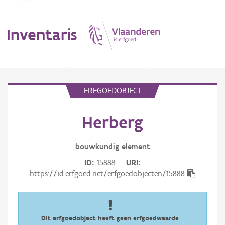
Inventaris
MENU
ERFGOEDOBJECT
Herberg
Erfgoedobject
Aanduidingsobject
bouwkundig
element
ID
15888
URI
Waarneming
https://id.erfgoed.net/erfgoedobjecten/15888
Thema
Gebeurtenis
Dit erfgoedobject heeft geen erfgoedwaarde