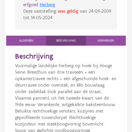
erfgoed
Herberg
Deze vaststelling
was geldig
van
24-09-2009
tot
14-05-2024
ALGEMEEN
BESCHRIJVING
KENMERKEN
Beschrijving
Voormalige landelijke herberg op hoek bij Hooge
Seine. Breedhuis van drie traveeën + een
opkamertravee rechts + een afgeschuinde hoek- en
deurtravee onder overstek, en één bouwlaag
onder zadeldak (nok parallel aan de straat,
Vlaamse pannen), uit het tweede kwart van de
19de eeuw. Verankerde, witgekalkte baksteenbouw.
Beluikte rechthoekige vensters; kozijnen met
geprofileerde tussendorpel. Rechthoekige
kozijndeur met steekboogvormig bovenlicht.
Spoor van gedichte rondboogvormige