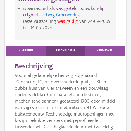
is aangeduid als
vastgesteld bouwkundig
erfgoed
Herberg Groenendijk
Deze vaststelling
was geldig
van
24-09-2009
tot
14-05-2024
ALGEMEEN
BESCHRIJVING
KENMERKEN
Beschrijving
Voormalige landelijke herberg zogenaamd
"Groenendijk", zie overschilderde puilijst. Klein
dubbelhuis van vier traveeën en één bouwlaag
onder zadeldak (nok parallel aan de straat,
mechanische pannen), gedateerd 1900 door middel
van zijgevelsteen links met initialen B.L.W. Rode
baksteenbouw. Rechthoekige muuropeningen met
kozijn; beluikte vensters met geprofileerde
tussendorpel. Deels beglaasde deur met tweedelig