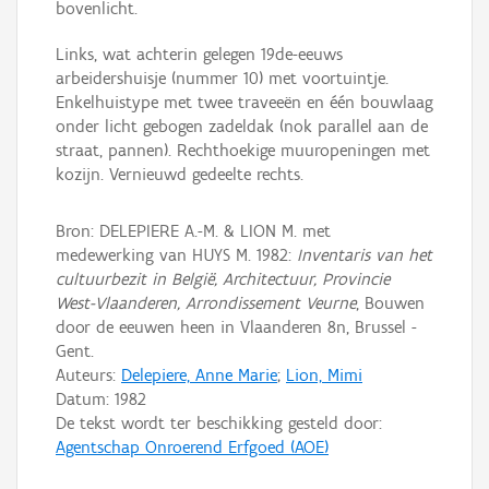
bovenlicht.
Links, wat achterin gelegen 19de-eeuws
arbeidershuisje (nummer 10) met voortuintje.
Enkelhuistype met twee traveeën en één bouwlaag
onder licht gebogen zadeldak (nok parallel aan de
straat, pannen). Rechthoekige muuropeningen met
kozijn. Vernieuwd gedeelte rechts.
Bron: DELEPIERE A.-M. & LION M. met
medewerking van HUYS M. 1982:
Inventaris van het
cultuurbezit in België, Architectuur, Provincie
West-Vlaanderen, Arrondissement Veurne
, Bouwen
door de eeuwen heen in Vlaanderen 8n, Brussel -
Gent.
Auteurs:
Delepiere, Anne Marie
;
Lion, Mimi
Datum:
1982
De tekst wordt ter beschikking gesteld door:
Agentschap Onroerend Erfgoed (AOE)