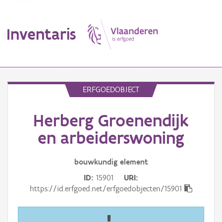
Inventaris
MENU
ERFGOEDOBJECT
Herberg Groenendijk
Erfgoedobject
en arbeiderswoning
Aanduidingsobject
bouwkundig
element
Waarneming
ID
15901
URI
Thema
https://id.erfgoed.net/erfgoedobjecten/15901
Gebeurtenis