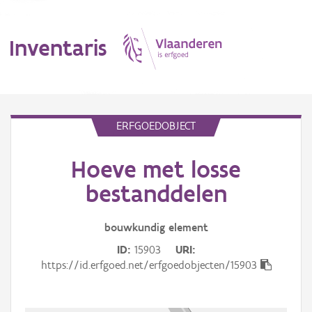
Inventaris
MENU
ERFGOEDOBJECT
Hoeve met losse
Erfgoedobject
bestanddelen
Aanduidingsobject
bouwkundig
element
Waarneming
ID
15903
URI
Thema
https://id.erfgoed.net/erfgoedobjecten/15903
Gebeurtenis