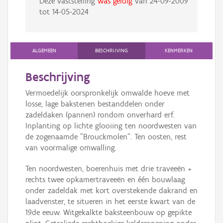
Deze vaststelling
was geldig
van
24-09-2009
tot
14-05-2024
ALGEMEEN
BESCHRIJVING
KENMERKEN
Beschrijving
Vermoedelijk oorspronkelijk omwalde hoeve met
losse, lage bakstenen bestanddelen onder
zadeldaken (pannen) rondom onverhard erf.
Inplanting op lichte glooiing ten noordwesten van
de zogenaamde "Brouckmolen". Ten oosten, rest
van voormalige omwalling.
Ten noordwesten, boerenhuis met drie traveeën +
rechts twee opkamertraveeën en één bouwlaag
onder zadeldak met kort overstekende dakrand en
laadvenster, te situeren in het eerste kwart van de
19de eeuw. Witgekalkte baksteenbouw op gepikte