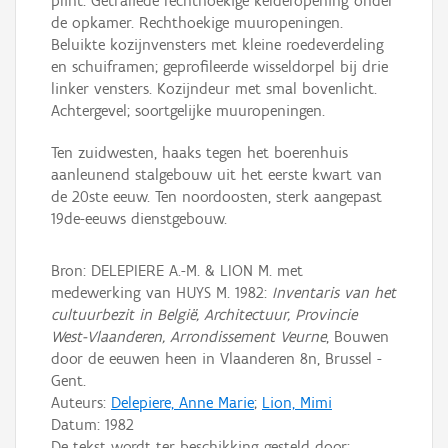
plint. Getraliede rechthoekige kelderopening onder
de opkamer. Rechthoekige muuropeningen.
Beluikte kozijnvensters met kleine roedeverdeling
en schuiframen; geprofileerde wisseldorpel bij drie
linker vensters. Kozijndeur met smal bovenlicht.
Achtergevel; soortgelijke muuropeningen.
Ten zuidwesten, haaks tegen het boerenhuis
aanleunend stalgebouw uit het eerste kwart van
de 20ste eeuw. Ten noordoosten, sterk aangepast
19de-eeuws dienstgebouw.
Bron: DELEPIERE A.-M. & LION M. met
medewerking van HUYS M. 1982:
Inventaris van het
cultuurbezit in België, Architectuur, Provincie
West-Vlaanderen, Arrondissement Veurne
, Bouwen
door de eeuwen heen in Vlaanderen 8n, Brussel -
Gent.
Auteurs:
Delepiere, Anne Marie
;
Lion, Mimi
Datum:
1982
De tekst wordt ter beschikking gesteld door: