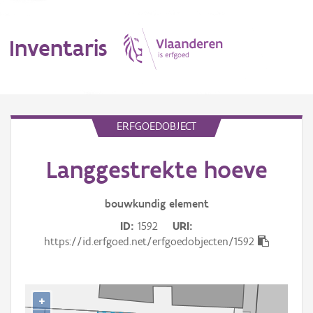
Inventaris
MENU
ERFGOEDOBJECT
Langgestrekte hoeve
Erfgoedobject
Aanduidingsobject
bouwkundig
element
ID
1592
URI
Waarneming
https://id.erfgoed.net/erfgoedobjecten/1592
Thema
Gebeurtenis
+