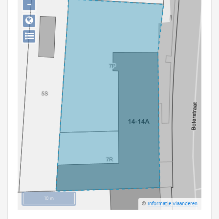
−
Persoon of collectief
Downloads
Hergebruik
Aanmelden
10 m
©
Informatie Vlaanderen