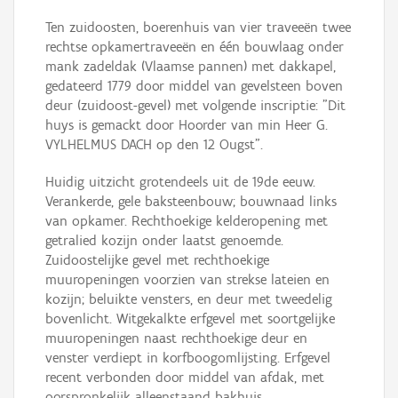
Ten zuidoosten, boerenhuis van vier traveeën twee
rechtse opkamertraveeën en één bouwlaag onder
mank zadeldak (Vlaamse pannen) met dakkapel,
gedateerd 1779 door middel van gevelsteen boven
deur (zuidoost-gevel) met volgende inscriptie: "Dit
huys is gemackt door Hoorder van min Heer G.
VYLHELMUS DACH op den 12 Ougst".
Huidig uitzicht grotendeels uit de 19de eeuw.
Verankerde, gele baksteenbouw; bouwnaad links
van opkamer. Rechthoekige kelderopening met
getralied kozijn onder laatst genoemde.
Zuidoostelijke gevel met rechthoekige
muuropeningen voorzien van strekse lateien en
kozijn; beluikte vensters, en deur met tweedelig
bovenlicht. Witgekalkte erfgevel met soortgelijke
muuropeningen naast rechthoekige deur en
venster verdiept in korfboogomlijsting. Erfgevel
recent verbonden door middel van afdak, met
oorspronkelijk alleenstaand bakhuis.