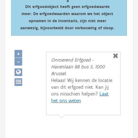
Persoon of collectief
Dit erfgoedobject heeft geen erfgoedwaarde
meer. De erfgoedwaarden waarom we het object
Downloads
opnamen in de inventaris, zijn niet meer
aanwezig, bijvoorbeeld door verbouwing of sloop.
Hergebruik
Aanmelden
+
Onroerend Erfgoed -
−
Havenlaan 88 bus 5, 1000
Brussel.
Helaas! Wij kennen de locatie
van dit erfgoed niet. Kan jij
ons misschien helpen?
Laat
het ons weten