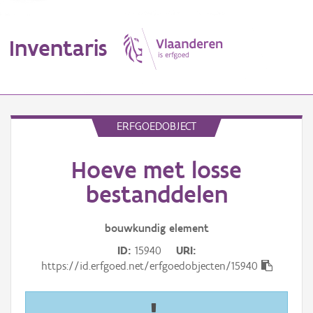
Inventaris
MENU
ERFGOEDOBJECT
Hoeve met losse
Erfgoedobject
bestanddelen
Aanduidingsobject
bouwkundig
element
Waarneming
ID
15940
URI
Thema
https://id.erfgoed.net/erfgoedobjecten/15940
Gebeurtenis