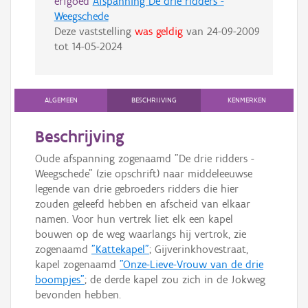
erfgoed
Afspanning De drie ridders -
Weegschede
Deze vaststelling
was geldig
van
24-09-2009
tot
14-05-2024
ALGEMEEN
BESCHRIJVING
KENMERKEN
Beschrijving
Oude afspanning zogenaamd "De drie ridders -
Weegschede" (zie opschrift) naar middeleeuwse
legende van drie gebroeders ridders die hier
zouden geleefd hebben en afscheid van elkaar
namen. Voor hun vertrek liet elk een kapel
bouwen op de weg waarlangs hij vertrok, zie
zogenaamd
"Kattekapel"
; Gijverinkhovestraat,
kapel zogenaamd
"Onze-Lieve-Vrouw van de drie
boompjes"
; de derde kapel zou zich in de Jokweg
bevonden hebben.