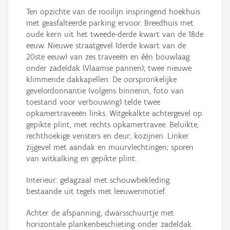
Ten opzichte van de rooilijn inspringend hoekhuis
met geasfalteerde parking ervoor. Breedhuis met
oude kern uit het tweede-derde kwart van de 18de
eeuw. Nieuwe straatgevel (derde kwart van de
20ste eeuw) van zes traveeën en één bouwlaag
onder zadeldak (Vlaamse pannen); twee nieuwe
klimmende dakkapellen. De oorspronkelijke
gevelordonnantie (volgens binnenin, foto van
toestand voor verbouwing) telde twee
opkamertraveeën links. Witgekalkte achtergevel op
gepikte plint, met rechts opkamertravee. Beluikte,
rechthoekige vensters en deur; kozijnen. Linker
zijgevel met aandak en muurvlechtingen; sporen
van witkalking en gepikte plint.
Interieur: gelagzaal met schouwbekleding
bestaande uit tegels met leeuwenmotief.
Achter de afspanning, dwarsschuurtje met
horizontale plankenbeschieting onder zadeldak