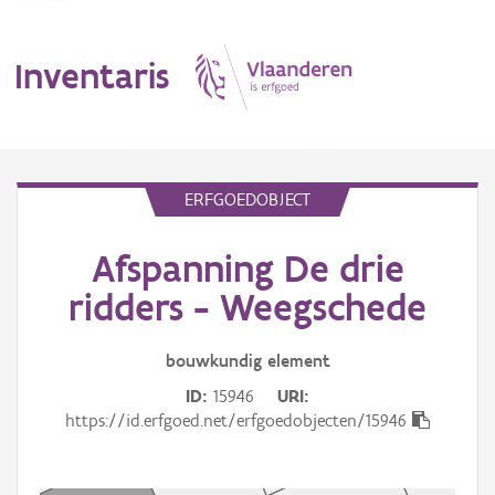
Inventaris
MENU
ERFGOEDOBJECT
Afspanning De drie
Erfgoedobject
ridders - Weegschede
Aanduidingsobject
bouwkundig
element
Waarneming
ID
15946
URI
Thema
https://id.erfgoed.net/erfgoedobjecten/15946
Gebeurtenis