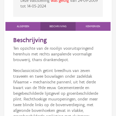
Deze vaststelling
was geldig
van
24-09-2009
tot
14-05-2024
ALGEMEEN
BESCHRIJVING
KENMERKEN
Beschrijving
Ten opzichte van de rooilijn vooruitspringend
herenhuis met rechts aanpalende voormalige
brouwerij, thans drankendepot.
Neoclassicistisch getint breedhuis van zeven
traveeën en twee bouwlagen onder zadeldak
(Vlaamse + mechanische pannen), uit het derde
kwart van de 19de eeuw. Gecementeerde en
beigebeschilderde lijstgevel op groenbeschilderde
plint. Rechthoekige muuropeningen, onder meer
twee blinde links op de bovenverdieping, met
afgeronde bovenhoeken gevat in vlakke,