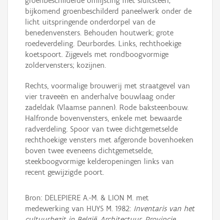
groenbeschilderde omlijsting met sluitsteen;
bijkomend groenbeschilderd paneelwerk onder de
licht uitspringende onderdorpel van de
benedenvensters. Behouden houtwerk; grote
roedeverdeling. Deurbordes. Links, rechthoekige
koetspoort. Zijgevels met rondboogvormige
zoldervensters; kozijnen.
Rechts, voormalige brouwerij met straatgevel van
vier traveeën en anderhalve bouwlaag onder
zadeldak (Vlaamse pannen). Rode baksteenbouw.
Halfronde bovenvensters, enkele met bewaarde
radverdeling. Spoor van twee dichtgemetselde
rechthoekige vensters met afgeronde bovenhoeken
boven twee eveneens dichtgemetselde,
steekboogvormige kelderopeningen links van
recent gewijzigde poort.
Bron: DELEPIERE A.-M. & LION M. met
medewerking van HUYS M. 1982:
Inventaris van het
cultuurbezit in België, Architectuur, Provincie