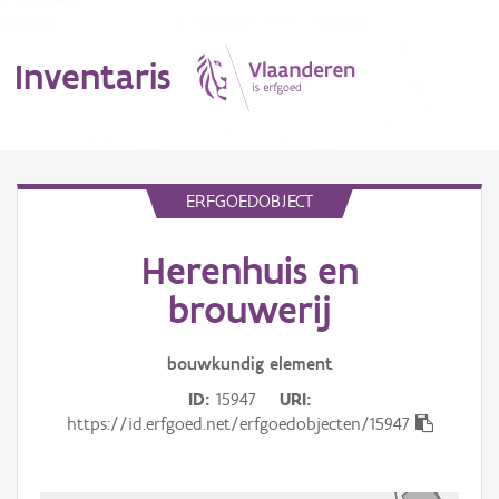
Inventaris
MENU
ERFGOEDOBJECT
Herenhuis en
Erfgoedobject
brouwerij
Aanduidingsobject
bouwkundig
element
Waarneming
ID
15947
URI
Thema
https://id.erfgoed.net/erfgoedobjecten/15947
Gebeurtenis