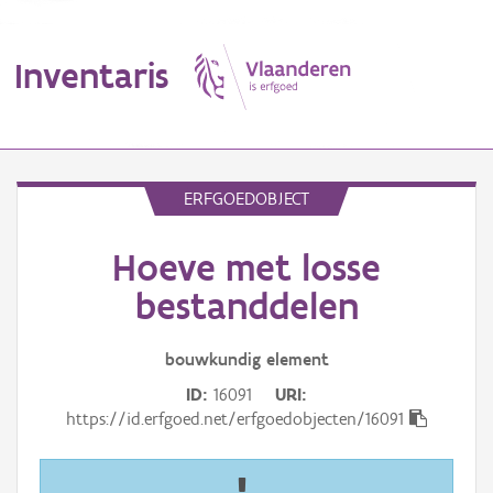
Inventaris
MENU
ERFGOEDOBJECT
Hoeve met losse
Erfgoedobject
bestanddelen
Aanduidingsobject
bouwkundig
element
Waarneming
ID
16091
URI
Thema
https://id.erfgoed.net/erfgoedobjecten/16091
Gebeurtenis