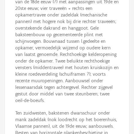
van de 18de eeuw (?) met aanpassingen uit 19de en
20ste eeuw; vier traveeën + rechts een
opkamertravee onder zadeldak (mechanische
pannen) met hogere nok bij drie rechter traveeën;
overstekende dakrand en hanggoot. Gele
baksteenbouw op gecementeerde plint met
schijnvoegen. Bouwnaad tussen l.gedeelte en
opkamer, vermoedelijk wijzend op oudere kern
van laatst genoemde. Rechthoekige kelderopening
onder de opkamer. Twee beluikte rechthoekige
vensters (middentravee) met houten kruiskozijn en
kleine roedeverdeling (schuiframen ?); voorts
recente muuropeningen. Aanbouwsel onder
lessenaarsdak tegen achtergevel. Rechter zijgevel
gestut door middel van twee steunberen; twee
oeil-de-boeufs.
Ten zuidwesten, bakstenen dwarsschuur onder
mank zadeldak (nok loodrecht op het boerenhuis,
Vlaamse pannen), uit de 19de eeuw; aanbouwels.
Resten van horizontale plankenbeschieting in