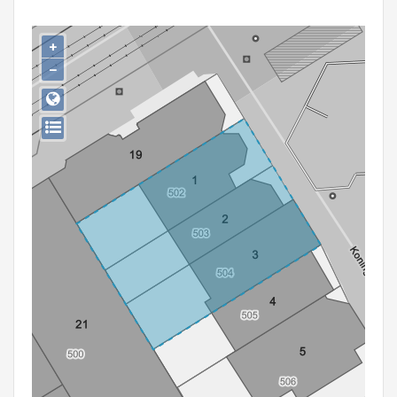
Persoon of collectief
+
Downloads
−
Hergebruik
Aanmelden