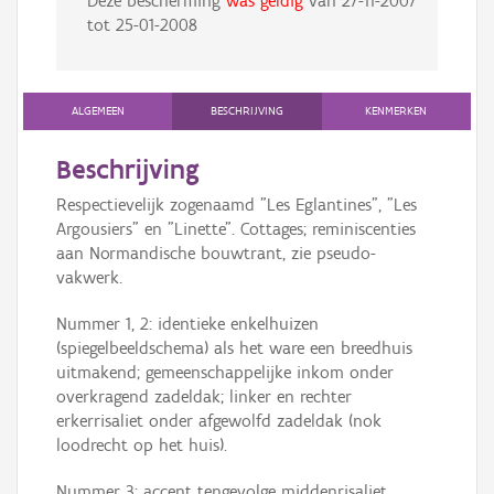
Deze bescherming
was geldig
van
27-11-2007
tot
25-01-2008
ALGEMEEN
BESCHRIJVING
KENMERKEN
Beschrijving
Respectievelijk zogenaamd "Les Eglantines", "Les
Argousiers" en "Linette". Cottages; reminiscenties
aan Normandische bouwtrant, zie pseudo-
vakwerk.
Nummer 1, 2: identieke enkelhuizen
(spiegelbeeldschema) als het ware een breedhuis
uitmakend; gemeenschappelijke inkom onder
overkragend zadeldak; linker en rechter
erkerrisaliet onder afgewolfd zadeldak (nok
loodrecht op het huis).
Nummer 3: accent tengevolge middenrisaliet