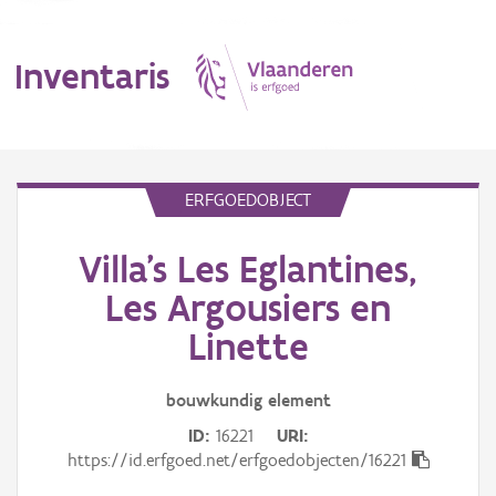
Inventaris
MENU
ERFGOEDOBJECT
Villa's Les Eglantines,
Erfgoedobject
Les Argousiers en
Aanduidingsobject
Linette
Waarneming
bouwkundig
element
Thema
ID
16221
URI
https://id.erfgoed.net/erfgoedobjecten/16221
Gebeurtenis