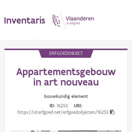
Inventaris
MENU
ERFGOEDOBJECT
Appartementsgebouw
Erfgoedobject
in art nouveau
Aanduidingsobject
bouwkundig
element
Waarneming
ID
16253
URI
Thema
https://id.erfgoed.net/erfgoedobjecten/16253
Gebeurtenis