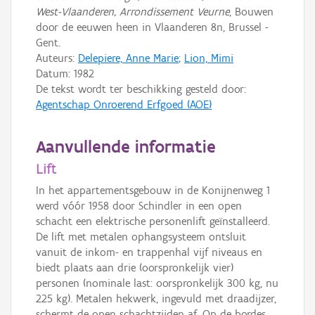
West-Vlaanderen, Arrondissement Veurne
, Bouwen
door de eeuwen heen in Vlaanderen 8n, Brussel -
Gent.
Auteurs:
Delepiere, Anne Marie
;
Lion, Mimi
Datum:
1982
De tekst wordt ter beschikking gesteld door:
Agentschap Onroerend Erfgoed (AOE)
Aanvullende informatie
Lift
In het appartementsgebouw in de Konijnenweg 1
werd vóór 1958 door Schindler in een open
schacht een elektrische personenlift geïnstalleerd.
De lift met metalen ophangsysteem ontsluit
vanuit de inkom- en trappenhal vijf niveaus en
biedt plaats aan drie (oorspronkelijk vier)
personen (nominale last: oorspronkelijk 300 kg, nu
225 kg). Metalen hekwerk, ingevuld met draadijzer,
schermt de open schachtzijden af. Op de bordes