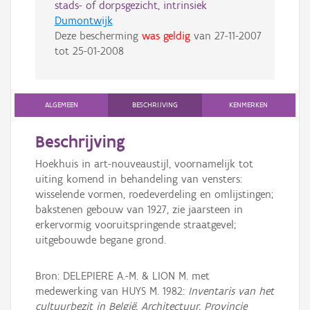
stads- of dorpsgezicht, intrinsiek
Dumontwijk
Deze bescherming
was geldig
van
27-11-2007
tot
25-01-2008
ALGEMEEN
BESCHRIJVING
KENMERKEN
Beschrijving
Hoekhuis in art-nouveaustijl, voornamelijk tot
uiting komend in behandeling van vensters:
wisselende vormen, roedeverdeling en omlijstingen;
bakstenen gebouw van 1927, zie jaarsteen in
erkervormig vooruitspringende straatgevel;
uitgebouwde begane grond.
Bron: DELEPIERE A.-M. & LION M. met
medewerking van HUYS M. 1982:
Inventaris van het
cultuurbezit in België, Architectuur, Provincie