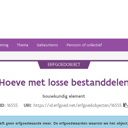
ming
Thema
Gebeurtenis
Persoon of collectief
ERFGOEDOBJECT
Hoeve met losse bestanddele
bouwkundig
element
ID
16555
URI
https://id.erfgoed.net/erfgoedobjecten/16555
eeft geen erfgoedwaarde meer. De erfgoedwaarden waarom we het object 