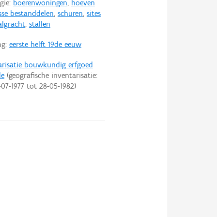
gie:
boerenwoningen
,
hoeven
sse bestanddelen
,
schuren
,
sites
lgracht
,
stallen
ng:
eerste helft 19de eeuw
arisatie bouwkundig erfgoed
de
(geografische inventarisatie:
-07-1977
tot
28-05-1982
)