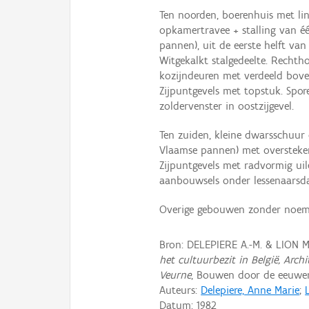
Ten noorden, boerenhuis met li
opkamertravee + stalling van é
pannen), uit de eerste helft va
Witgekalkt stalgedeelte. Rechth
kozijndeuren met verdeeld boven
Zijpuntgevels met topstuk. Spo
zoldervenster in oostzijgevel.
Ten zuiden, kleine dwarsschuur 
Vlaamse pannen) met oversteken
Zijpuntgevels met radvormig ui
aanbouwsels onder lessenaarsd
Overige gebouwen zonder noem
Bron: DELEPIERE A.-M. & LION 
het cultuurbezit in België, Arch
Veurne
, Bouwen door de eeuwen 
Auteurs:
Delepiere, Anne Marie
;
Datum:
1982