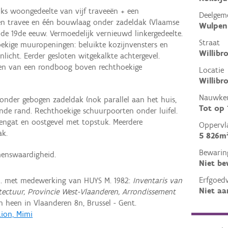
nks woongedeelte van vijf traveeën + een
Deelgem
én travee en één bouwlaag onder zadeldak (Vlaamse
Wulpen
n de 19de eeuw. Vermoedelijk vernieuwd linkergedeelte.
Straat
oekige muuropeningen: beluikte kozijnvensters en
Willibr
licht. Eerder gesloten witgekalkte achtergevel.
ren van een rondboog boven rechthoekige
Locatie
Willibr
Nauwkeu
onder gebogen zadeldak (nok parallel aan het huis,
Tot op
de rand. Rechthoekige schuurpoorten onder luifel.
lengat en oostgevel met topstuk. Meerdere
Oppervl
ak.
5 826m
Bewarin
enswaardigheid.
Niet b
Erfgoed
M. met medewerking van HUYS M. 1982:
Inventaris van
Niet aa
itectuur, Provincie West-Vlaanderen, Arrondissement
heen in Vlaanderen 8n, Brussel - Gent.
Lion, Mimi