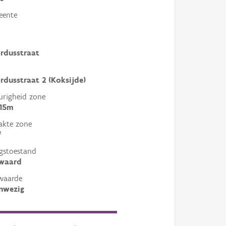
eente
ordusstraat
ordusstraat 2 (Koksijde)
righeid zone
 15m
akte zone
²
gstoestand
ewaard
waarde
nwezig