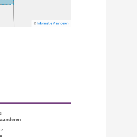
©
Informatie Vlaanderen
e
laanderen
te
e