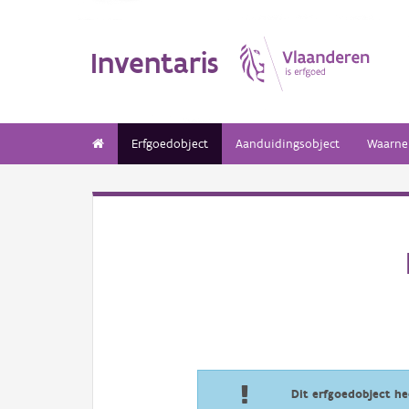
Inventaris
Erfgoedobject
Aanduidingsobject
Waarne
Dit erfgoedobject h