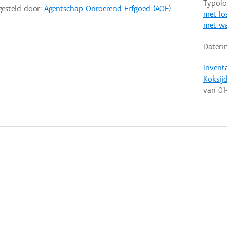
Typolo
gesteld door:
Agentschap Onroerend Erfgoed (AOE)
met lo
met wa
Dateri
Invent
Koksij
van
01