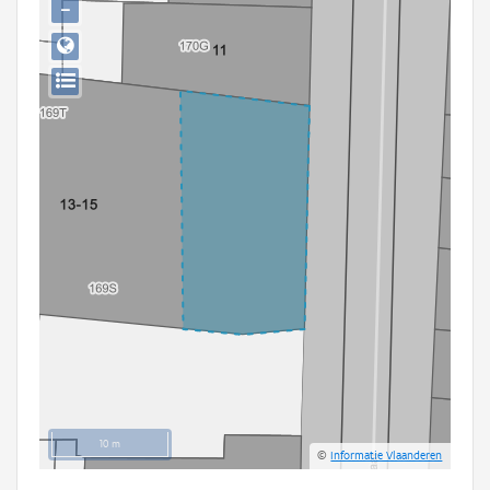
−
Persoon of collectief
Downloads
Hergebruik
Aanmelden
10 m
©
Informatie Vlaanderen