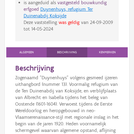
is aangeduid als
vastgesteld bouwkundig
erfgoed
Duynenhuys, refugium Ter
Duinenabdij Koksijde
Deze vaststelling
was geldig
van
24-09-2009
tot
14-05-2024
ALGEMEEN
BESCHRIJVING
KENMERKEN
Beschrijving
Zogenaamd "Duynenhuys" volgens gesmeed ijzeren
uithangbord (nummer 13). Voormalig refugium van
de Ten Duinenabdij van Koksijde, en verblijfplaats
van Albrecht en Isabella tijdens het beleg van
Oostende (1601-1604). Verwoest tijdens de Eerste
Wereldoorlog en heropgebouwd in neo-
Vlaamserenaissance-stijl met regionale inslag in het
begin van de jaren 1920. Heden voornamelijk
schermgevel waarvan algemene opstand, aflijning