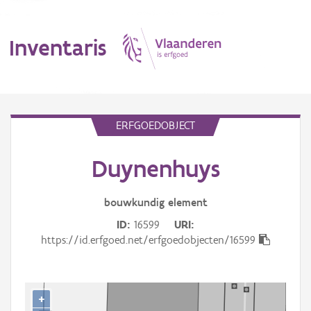
Inventaris
MENU
ERFGOEDOBJECT
Duynenhuys
Erfgoedobject
Aanduidingsobject
bouwkundig
element
ID
16599
URI
Waarneming
https://id.erfgoed.net/erfgoedobjecten/16599
Thema
Gebeurtenis
+