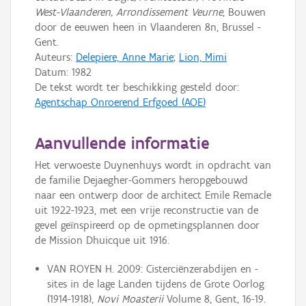
West-Vlaanderen, Arrondissement Veurne
, Bouwen
door de eeuwen heen in Vlaanderen 8n, Brussel -
Gent.
Auteurs:
Delepiere, Anne Marie
;
Lion, Mimi
Datum:
1982
De tekst wordt ter beschikking gesteld door:
Agentschap Onroerend Erfgoed (AOE)
Aanvullende informatie
Het verwoeste Duynenhuys wordt in opdracht van
de familie Dejaegher-Gommers heropgebouwd
naar een ontwerp door de architect Emile Remacle
uit 1922-1923, met een vrije reconstructie van de
gevel geïnspireerd op de opmetingsplannen door
de Mission Dhuicque uit 1916.
VAN ROYEN H. 2009: Cisterciënzerabdijen en -
sites in de lage Landen tijdens de Grote Oorlog
(1914-1918),
Novi Moasterii
Volume 8, Gent, 16-19.