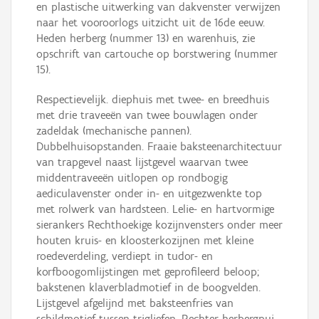
en plastische uitwerking van dakvenster verwijzen
naar het vooroorlogs uitzicht uit de 16de eeuw.
Heden herberg (nummer 13) en warenhuis, zie
opschrift van cartouche op borstwering (nummer
15).
Respectievelijk. diephuis met twee- en breedhuis
met drie traveeën van twee bouwlagen onder
zadeldak (mechanische pannen).
Dubbelhuisopstanden. Fraaie baksteenarchitectuur
van trapgevel naast lijstgevel waarvan twee
middentraveeën uitlopen op rondbogig
aediculavenster onder in- en uitgezwenkte top
met rolwerk van hardsteen. Lelie- en hartvormige
sierankers Rechthoekige kozijnvensters onder meer
houten kruis- en kloosterkozijnen met kleine
roedeverdeling, verdiept in tudor- en
korfboogomlijstingen met geprofileerd beloop;
bakstenen klaverbladmotief in de boogvelden.
Lijstgevel afgelijnd met baksteenfries van
schildmotief tussen trigliefen. Rechter herbergpui