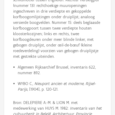
(nummer 13): rechthoekige muuropeningen
ingeschreven in drie verdiepte en gekoppelde
korfboogomlijstingen onder druiplijst; analoog
versierde boogvelden. Nummer 15: deels beglaasde
korfboogpoort tussen twee verdiepte houten
kloosterkozijnen; links en rechts, twee
korfboogdeuren onder meer blinde linker, met
gebogen druiplijst, onder œil-de-bœuf (kleine
roedeverdeling) voorzien van gebogen druiplijstje
met gestrekte uiteinden.
Algemeen Rijksarchief Brussel, inventaris 622,
nummer 892.
WYBO C.,
Nieuport ancien et moderne, Rijsel-
Parijs
, [1904], p. 120-121.
Bron: DELEPIERE A.-M. & LION M. met
medewerking van HUYS M. 1982:
Inventaris van het
cultuurbezit in België, Architectuur, Provincie