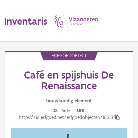
Inventaris
MENU
ERFGOEDOBJECT
Café en spijshuis De
Erfgoedobject
Renaissance
Aanduidingsobject
bouwkundig
element
Waarneming
ID
16613
URI
Thema
https://id.erfgoed.net/erfgoedobjecten/16613
Gebeurtenis