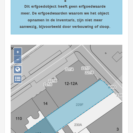
Persoon of collectief
Dit erfgoedobject heeft geen erfgoedwaarde
meer. De erfgoedwaarden waarom we het object
Downloads
opnamen in de inventaris, zijn niet meer
aanwezig, bijvoorbeeld door verbouwing of sloop.
Hergebruik
Aanmelden
+
−