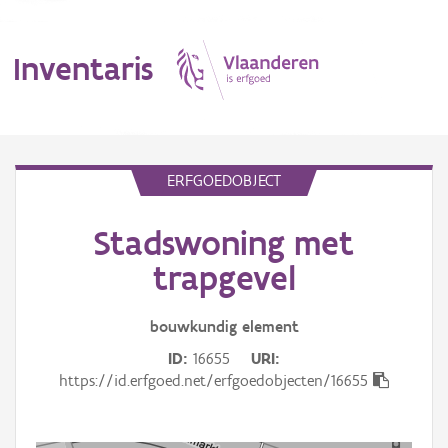
Inventaris
MENU
ERFGOEDOBJECT
Stadswoning met
Erfgoedobject
trapgevel
Aanduidingsobject
bouwkundig
element
Waarneming
ID
16655
URI
Thema
https://id.erfgoed.net/erfgoedobjecten/16655
Gebeurtenis