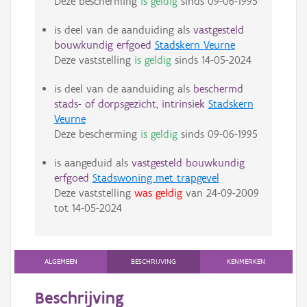
Deze bescherming
is geldig
sinds
09-06-1995
is deel van de aanduiding als
vastgesteld
bouwkundig erfgoed
Stadskern Veurne
Deze vaststelling
is geldig
sinds
14-05-2024
is deel van de aanduiding als
beschermd
stads- of dorpsgezicht, intrinsiek
Stadskern
Veurne
Deze bescherming
is geldig
sinds
09-06-1995
is aangeduid als
vastgesteld bouwkundig
erfgoed
Stadswoning met trapgevel
Deze vaststelling
was geldig
van
24-09-2009
tot
14-05-2024
ALGEMEEN
BESCHRIJVING
KENMERKEN
Beschrijving