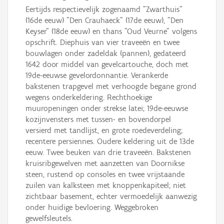
Eertijds respectievelijk zogenaamd "Zwarthuis"
(16de eeuw) "Den Crauhaeck" (17de eeuw), "Den
Keyser" (18de eeuw) en thans "Oud Veurne" volgens
opschrift. Diephuis van vier traveeën en twee
bouwlagen onder zadeldak (pannen), gedateerd
1642 door middel van gevelcartouche, doch met
19de-eeuwse gevelordonnantie. Verankerde
bakstenen trapgevel met verhoogde begane grond
wegens onderkeldering. Rechthoekige
muuropeningen onder strekse latei; 19de-eeuwse
kozijnvensters met tussen- en bovendorpel
versierd met tandlijst, en grote roedeverdeling;
recentere persiennes. Oudere keldering uit de 13de
eeuw. Twee beuken van drie traveeën. Bakstenen
kruisribgewelven met aanzetten van Doornikse
steen, rustend op consoles en twee vrijstaande
zuilen van kalksteen met knoppenkapiteel; niet
zichtbaar basement, echter vermoedelijk aanwezig
onder huidige bevloering. Weggebroken
gewelfsleutels.