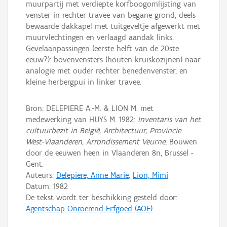
muurpartij met verdiepte korfboogomlijsting van
venster in rechter travee van begane grond, deels
bewaarde dakkapel met tuitgeveltje afgewerkt met
muurvlechtingen en verlaagd aandak links.
Gevelaanpassingen (eerste helft van de 20ste
eeuw?): bovenvensters (houten kruiskozijnen) naar
analogie met ouder rechter benedenvenster, en
kleine herbergpui in linker travee.
Bron: DELEPIERE A.-M. & LION M. met
medewerking van HUYS M. 1982:
Inventaris van het
cultuurbezit in België, Architectuur, Provincie
West-Vlaanderen, Arrondissement Veurne
, Bouwen
door de eeuwen heen in Vlaanderen 8n, Brussel -
Gent.
Auteurs:
Delepiere, Anne Marie
;
Lion, Mimi
Datum:
1982
De tekst wordt ter beschikking gesteld door:
Agentschap Onroerend Erfgoed (AOE)