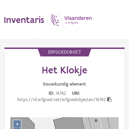
Inventaris
MENU
ERFGOEDOBJECT
Het Klokje
Erfgoedobject
Aanduidingsobject
bouwkundig
element
ID
16742
URI
Waarneming
https://id.erfgoed.net/erfgoedobjecten/16742
Thema
Gebeurtenis
+