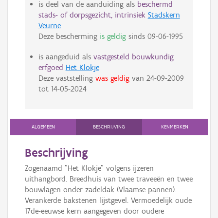
is deel van de aanduiding als
beschermd
stads- of dorpsgezicht, intrinsiek
Stadskern
Veurne
Deze bescherming
is geldig
sinds
09-06-1995
is aangeduid als
vastgesteld bouwkundig
erfgoed
Het Klokje
Deze vaststelling
was geldig
van
24-09-2009
tot
14-05-2024
ALGEMEEN
BESCHRIJVING
KENMERKEN
Beschrijving
Zogenaamd "Het Klokje" volgens ijzeren
uithangbord. Breedhuis van twee traveeën en twee
bouwlagen onder zadeldak (Vlaamse pannen).
Verankerde bakstenen lijstgevel. Vermoedelijk oude
17de-eeuwse kern aangegeven door oudere