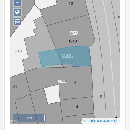
−
Persoon of collectief
Downloads
Hergebruik
Aanmelden
10 m
©
Informatie Vlaanderen