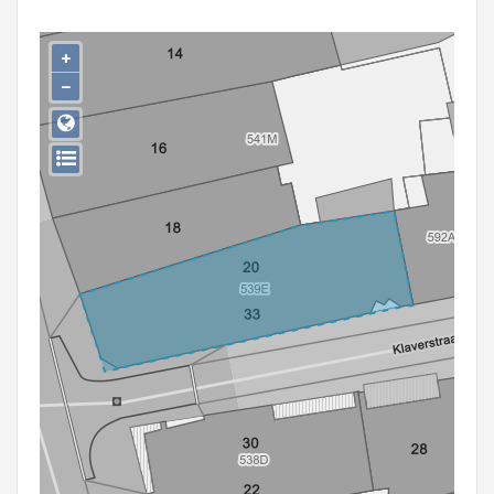
Persoon of collectief
+
Downloads
−
Hergebruik
Aanmelden