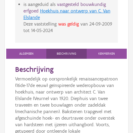
is aangeduid als
vastgesteld bouwkundig
erfgoed
Hoekhuis naar ontwerp van C. Van
Elslande
Deze vaststelling
was geldig
van
24-09-2009
tot
14-05-2024
ALGEMEEN
BESCHRIJVING
KENMERKEN
Beschrijving
Vermoedelijk op oorspronkelijk renaissancepatroon
(16de-17de eeuw) geïnspireerde wederopbouw van
hoekhuis, naar ontwerp van architect C. Van
Elslande (Veurne) van 1920. Diephuis van twee
traveeën en twee bouwlagen onder zadeldak
(mechanische pannen). Bakstenen trapgevel met
afgeschuinde hoek- en deurtravee onder overstek
van hardsteen met ijzeren uithangbord. Voorts,
getypeerd door ontleende lokale