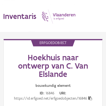
Inventaris
MENU
ERFGOEDOBJECT
Hoekhuis naar
Erfgoedobject
ontwerp van C. Van
Aanduidingsobject
Elslande
Waarneming
bouwkundig
element
Thema
ID
16846
URI
https://id.erfgoed.net/erfgoedobjecten/16846
Gebeurtenis