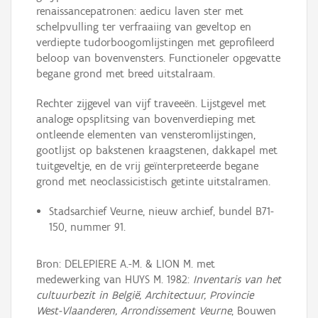
renaissancepatronen: aedicu laven ster met
schelpvulling ter verfraaiing van geveltop en
verdiepte tudorboogomlijstingen met geprofileerd
beloop van bovenvensters. Functioneler opgevatte
begane grond met breed uitstalraam.
Rechter zijgevel van vijf traveeën. Lijstgevel met
analoge opsplitsing van bovenverdieping met
ontleende elementen van vensteromlijstingen,
gootlijst op bakstenen kraagstenen, dakkapel met
tuitgeveltje, en de vrij geïnterpreteerde begane
grond met neoclassicistisch getinte uitstalramen.
Stadsarchief Veurne, nieuw archief, bundel B71-
150, nummer 91.
Bron: DELEPIERE A.-M. & LION M. met
medewerking van HUYS M. 1982:
Inventaris van het
cultuurbezit in België, Architectuur, Provincie
West-Vlaanderen, Arrondissement Veurne
, Bouwen