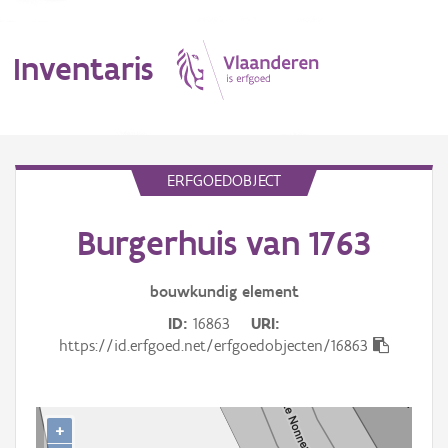
Inventaris
MENU
ERFGOEDOBJECT
Burgerhuis van 1763
Erfgoedobject
Aanduidingsobject
bouwkundig
element
ID
16863
URI
Waarneming
https://id.erfgoed.net/erfgoedobjecten/16863
Thema
Gebeurtenis
+