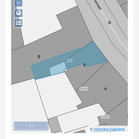
−
Persoon of collectief
Downloads
Hergebruik
Aanmelden
10 m
©
Informatie Vlaanderen