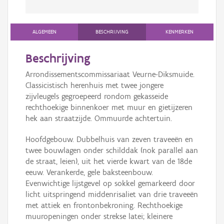
ALGEMEEN
BESCHRIJVING
KENMERKEN
Beschrijving
Arrondissementscommissariaat Veurne-Diksmuide.
Classicistisch herenhuis met twee jongere
zijvleugels gegroepeerd rondom gekasseide
rechthoekige binnenkoer met muur en gietijzeren
hek aan straatzijde. Ommuurde achtertuin.
Hoofdgebouw. Dubbelhuis van zeven traveeën en
twee bouwlagen onder schilddak (nok parallel aan
de straat, leien), uit het vierde kwart van de 18de
eeuw. Verankerde, gele baksteenbouw.
Evenwichtige lijstgevel op sokkel gemarkeerd door
licht uitspringend middenrisaliet van drie traveeën
met attiek en frontonbekroning. Rechthoekige
muuropeningen onder strekse latei; kleinere