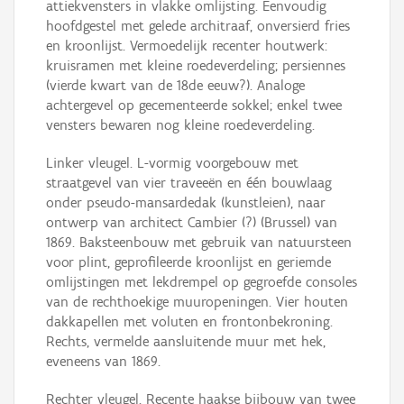
attiekvensters in vlakke omlijsting. Eenvoudig
hoofdgestel met gelede architraaf, onversierd fries
en kroonlijst. Vermoedelijk recenter houtwerk:
kruisramen met kleine roedeverdeling; persiennes
(vierde kwart van de 18de eeuw?). Analoge
achtergevel op gecementeerde sokkel; enkel twee
vensters bewaren nog kleine roedeverdeling.
Linker vleugel. L-vormig voorgebouw met
straatgevel van vier traveeën en één bouwlaag
onder pseudo-mansardedak (kunstleien), naar
ontwerp van architect Cambier (?) (Brussel) van
1869. Baksteenbouw met gebruik van natuursteen
voor plint, geprofileerde kroonlijst en geriemde
omlijstingen met lekdrempel op gegroefde consoles
van de rechthoekige muuropeningen. Vier houten
dakkapellen met voluten en frontonbekroning.
Rechts, vermelde aansluitende muur met hek,
eveneens van 1869.
Rechter vleugel. Recente haakse bijbouw van twee