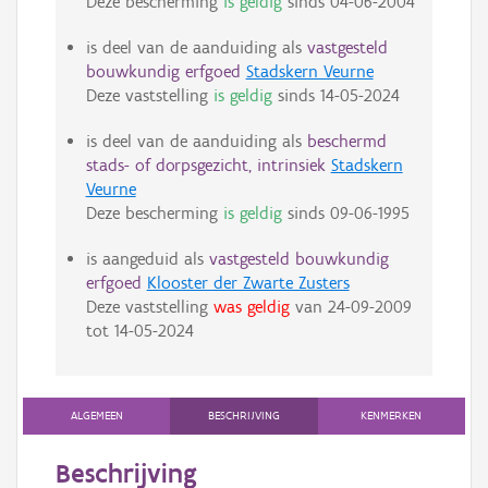
Deze bescherming
is geldig
sinds
04-06-2004
is deel van de aanduiding als
vastgesteld
bouwkundig erfgoed
Stadskern Veurne
Deze vaststelling
is geldig
sinds
14-05-2024
is deel van de aanduiding als
beschermd
stads- of dorpsgezicht, intrinsiek
Stadskern
Veurne
Deze bescherming
is geldig
sinds
09-06-1995
is aangeduid als
vastgesteld bouwkundig
erfgoed
Klooster der Zwarte Zusters
Deze vaststelling
was geldig
van
24-09-2009
tot
14-05-2024
ALGEMEEN
BESCHRIJVING
KENMERKEN
Beschrijving