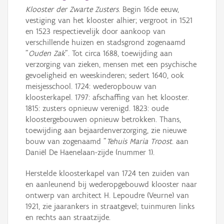
Klooster der Zwarte Zusters
. Begin 16de eeuw,
vestiging van het klooster alhier; vergroot in 1521
en 1523 respectievelijk door aankoop van
verschillende huizen en stadsgrond zogenaamd
"
Ouden Zak
". Tot circa 1688, toewijding aan
verzorging van zieken, mensen met een psychische
gevoeligheid en weeskinderen; sedert 1640, ook
meisjesschool. 1724: wederopbouw van
kloosterkapel. 1797: afschaffing van het klooster.
1815: zusters opnieuw verenigd. 1823: oude
kloostergebouwen opnieuw betrokken. Thans,
toewijding aan bejaardenverzorging, zie nieuwe
bouw van zogenaamd "
Tehuis Maria Troost
. aan
Daniël De Haenelaan-zijde (nummer 1).
Herstelde kloosterkapel van 1724 ten zuiden van
en aanleunend bij wederopgebouwd klooster naar
ontwerp van architect H. Lepoudre (Veurne) van
1921, zie jaarankers in straatgevel; tuinmuren links
en rechts aan straatzijde.