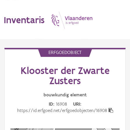
Inventaris
MENU
ERFGOEDOBJECT
Klooster der Zwarte
Erfgoedobject
Zusters
Aanduidingsobject
bouwkundig
element
Waarneming
ID
16908
URI
Thema
https://id.erfgoed.net/erfgoedobjecten/16908
Gebeurtenis