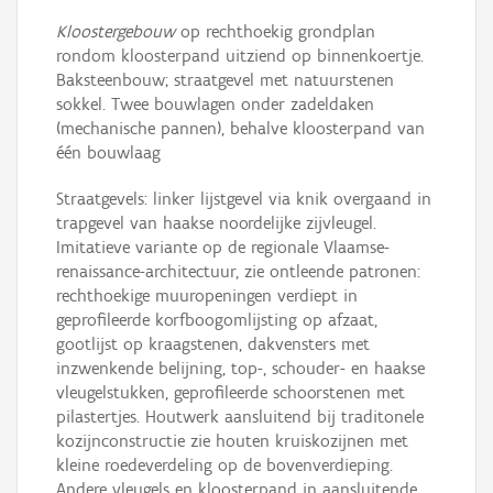
Kloostergebouw
op rechthoekig grondplan
rondom kloosterpand uitziend op binnenkoertje.
Baksteenbouw; straatgevel met natuurstenen
sokkel. Twee bouwlagen onder zadeldaken
(mechanische pannen), behalve kloosterpand van
één bouwlaag
Straatgevels: linker lijstgevel via knik overgaand in
trapgevel van haakse noordelijke zijvleugel.
Imitatieve variante op de regionale Vlaamse-
renaissance-architectuur, zie ontleende patronen:
rechthoekige muuropeningen verdiept in
geprofileerde korfboogomlijsting op afzaat,
gootlijst op kraagstenen, dakvensters met
inzwenkende belijning, top-, schouder- en haakse
vleugelstukken, geprofileerde schoorstenen met
pilastertjes. Houtwerk aansluitend bij traditonele
kozijnconstructie zie houten kruiskozijnen met
kleine roedeverdeling op de bovenverdieping.
Andere vleugels en kloosterpand in aansluitende