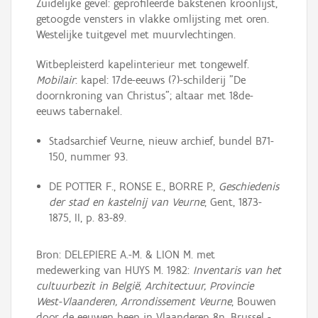
Zuidelijke gevel: geprofileerde bakstenen kroonlijst,
getoogde vensters in vlakke omlijsting met oren.
Westelijke tuitgevel met muurvlechtingen.
Witbepleisterd kapelinterieur met tongewelf.
Mobilair
: kapel: 17de-eeuws (?)-schilderij "De
doornkroning van Christus"; altaar met 18de-
eeuws tabernakel.
Stadsarchief Veurne, nieuw archief, bundel B71-
150, nummer 93.
DE POTTER F., RONSE E., BORRE P.,
Geschiedenis
der stad en kastelnij van Veurne
, Gent, 1873-
1875, II, p. 83-89.
Bron: DELEPIERE A.-M. & LION M. met
medewerking van HUYS M. 1982:
Inventaris van het
cultuurbezit in België, Architectuur, Provincie
West-Vlaanderen, Arrondissement Veurne
, Bouwen
door de eeuwen heen in Vlaanderen 8n, Brussel -