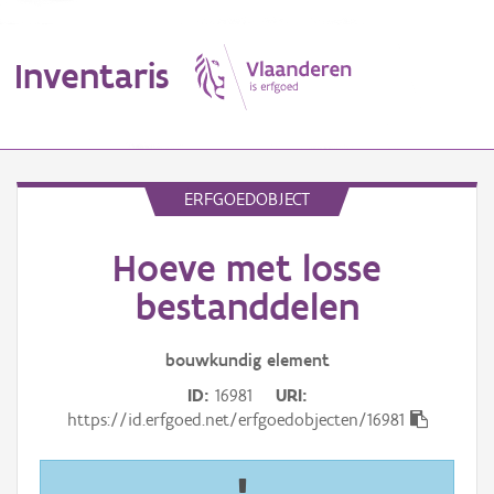
Inventaris
MENU
ERFGOEDOBJECT
Hoeve met losse
Erfgoedobject
bestanddelen
Aanduidingsobject
bouwkundig
element
Waarneming
ID
16981
URI
Thema
https://id.erfgoed.net/erfgoedobjecten/16981
Gebeurtenis