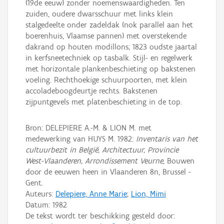
(19de eeuw) zonder noemenswaardigheden. Ten
zuiden, oudere dwarsschuur met links klein
stalgedeelte onder zadeldak (nok parallel aan het
boerenhuis, Vlaamse pannen) met overstekende
dakrand op houten modillons; 1823 oudste jaartal
in kerfsneetechniek op tasbalk. Stijl- en regelwerk
met horizontale plankenbeschieting op bakstenen
voeling. Rechthoekige schuurpoorten, met klein
accoladeboogdeurtje rechts. Bakstenen
zijpuntgevels met platenbeschieting in de top.
Bron: DELEPIERE A.-M. & LION M. met
medewerking van HUYS M. 1982:
Inventaris van het
cultuurbezit in België, Architectuur, Provincie
West-Vlaanderen, Arrondissement Veurne
, Bouwen
door de eeuwen heen in Vlaanderen 8n, Brussel -
Gent.
Auteurs:
Delepiere, Anne Marie
;
Lion, Mimi
Datum:
1982
De tekst wordt ter beschikking gesteld door: