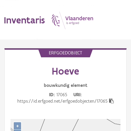
Inventaris
MENU
ERFGOEDOBJECT
Hoeve
Erfgoedobject
Aanduidingsobject
bouwkundig
element
ID
17065
URI
Waarneming
https://id.erfgoed.net/erfgoedobjecten/17065
Thema
Gebeurtenis
+