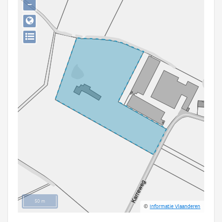
−
Persoon of collectief
Downloads
Hergebruik
Aanmelden
50 m
©
Informatie Vlaanderen