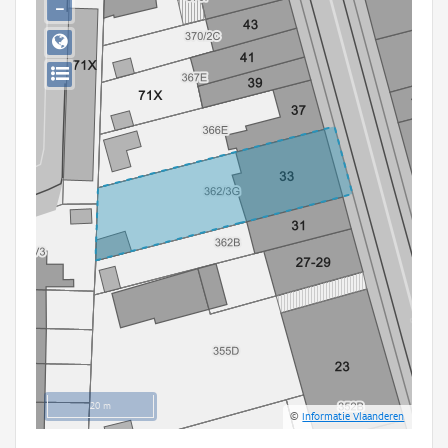
−
Persoon of collectief
Downloads
Hergebruik
Aanmelden
20 m
©
Informatie Vlaanderen