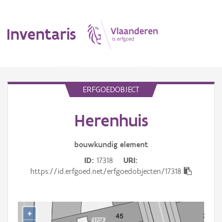
Inventaris
MENU
ERFGOEDOBJECT
Herenhuis
Erfgoedobject
Aanduidingsobject
bouwkundig
element
ID
17318
URI
Waarneming
https://id.erfgoed.net/erfgoedobjecten/17318
Thema
Gebeurtenis
+