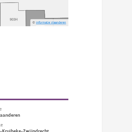
©
Informatie Vlaanderen
e
laanderen
te
-Kruibeke-Zwijndrecht