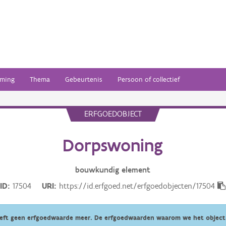
ming
Thema
Gebeurtenis
Persoon of collectief
ERFGOEDOBJECT
Dorpswoning
bouwkundig
element
ID
17504
URI
https://id.erfgoed.net/erfgoedobjecten/17504
eeft geen erfgoedwaarde meer. De erfgoedwaarden waarom we het object 