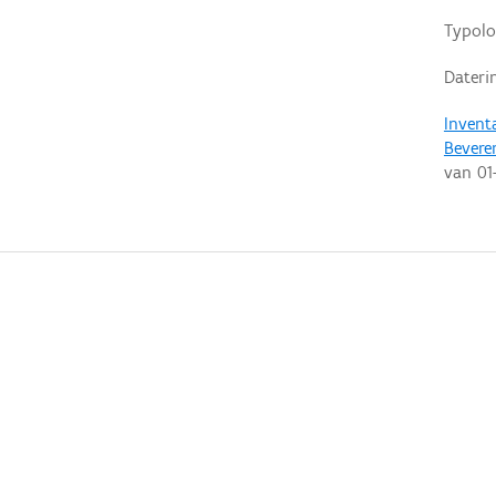
Typolo
Dateri
Invent
Bevere
van
01