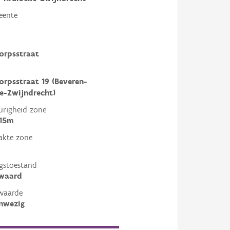
eente
orpsstraat
rpsstraat 19 (Beveren-
e-Zwijndrecht)
righeid zone
 15m
akte zone
gstoestand
ewaard
waarde
nwezig