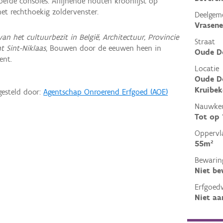
roefde consoles. Aflijnende houten kroonlijst op
met rechthoekig zoldervenster.
Deelgem
Vrasene
van het cultuurbezit in België, Architectuur, Provincie
Straat
t Sint-Niklaas
, Bouwen door de eeuwen heen in
Oude D
ent.
Locatie
Oude Do
Kruibek
gesteld door:
Agentschap Onroerend Erfgoed (AOE)
Nauwkeu
Tot op
Oppervl
55m²
Bewarin
Niet b
Erfgoed
Niet aa