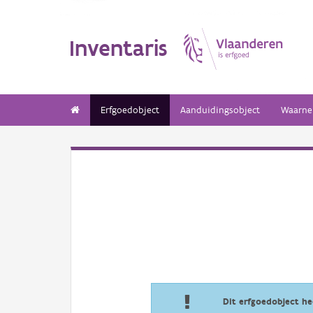
Inventaris
Erfgoedobject
Aanduidingsobject
Waarne
Dit erfgoedobject h