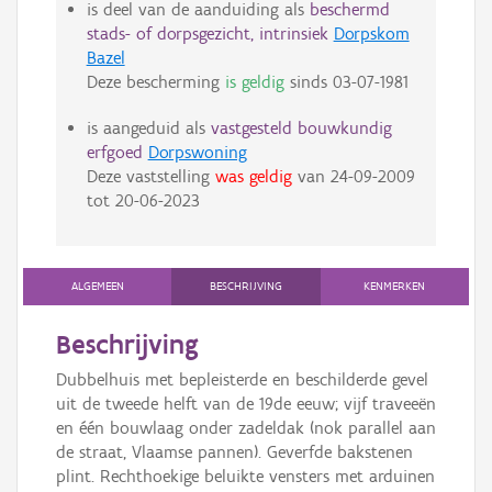
is deel van de aanduiding als
beschermd
stads- of dorpsgezicht, intrinsiek
Dorpskom
Bazel
Deze bescherming
is geldig
sinds
03-07-1981
is aangeduid als
vastgesteld bouwkundig
erfgoed
Dorpswoning
Deze vaststelling
was geldig
van
24-09-2009
tot
20-06-2023
ALGEMEEN
BESCHRIJVING
KENMERKEN
Beschrijving
Dubbelhuis met bepleisterde en beschilderde gevel
uit de tweede helft van de 19de eeuw; vijf traveeën
en één bouwlaag onder zadeldak (nok parallel aan
de straat, Vlaamse pannen). Geverfde bakstenen
plint. Rechthoekige beluikte vensters met arduinen