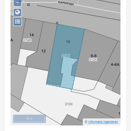
−
Persoon of collectief
Downloads
Hergebruik
Aanmelden
10 m
©
Informatie Vlaanderen