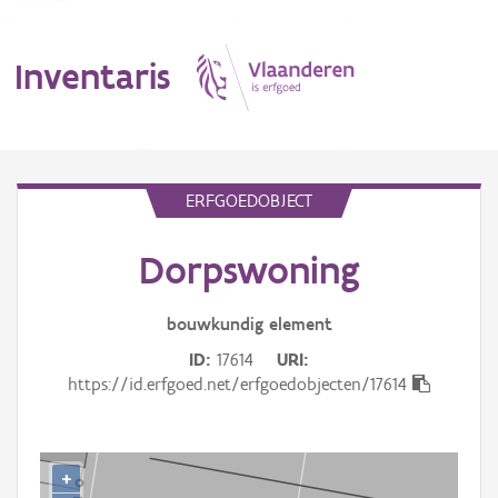
Inventaris
MENU
ERFGOEDOBJECT
Dorpswoning
Erfgoedobject
Aanduidingsobject
bouwkundig
element
ID
17614
URI
Waarneming
https://id.erfgoed.net/erfgoedobjecten/17614
Thema
Gebeurtenis
+