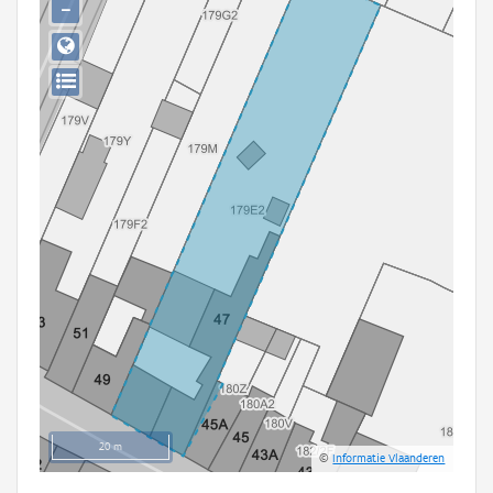
−
Persoon of collectief
Downloads
Hergebruik
Aanmelden
20 m
©
Informatie Vlaanderen