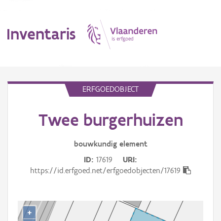
Inventaris
MENU
ERFGOEDOBJECT
Twee burgerhuizen
Erfgoedobject
Aanduidingsobject
bouwkundig
element
ID
17619
URI
Waarneming
https://id.erfgoed.net/erfgoedobjecten/17619
Thema
Gebeurtenis
+