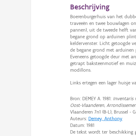
Beschrijving
Boerenburgerhuis van het dubbe
traveeën en twee bouwlagen ond
pannen), uit de tweede helft va
begane grond op arduinen plint
keldervenster. Licht getoogde v
de begane grond met arduinen p
Eveneens getoogde deur met ard
getrapt baksteenmotief en muiz
modillons.
Links ertegen een lager huisje 
Bron: DEMEY A. 1981:
Inventaris 
Oost-Vlaanderen, Arrondissemen
Vlaanderen 7n1 (B-L), Brussel - G
Auteurs:
Demey, Anthony
Datum:
1981
De tekst wordt ter beschikking 