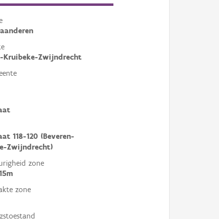
e
laanderen
te
-Kruibeke-Zwijndrecht
eente
aat
aat 118-120 (Beveren-
e-Zwijndrecht)
righeid zone
 15m
akte zone
gstoestand