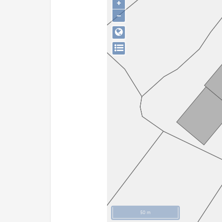
+
−
50 m