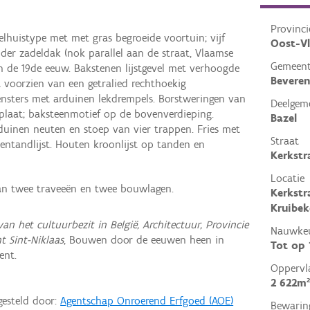
Provinci
lhuistype met met gras begroeide voortuin; vijf
Oost-V
er zadeldak (nok parallel aan de straat, Vlaamse
Gemeen
n de 19de eeuw. Bakstenen lijstgevel met verhoogde
Beveren
 voorzien van een getralied rechthoekig
ensters met arduinen lekdrempels. Borstweringen van
Deelgem
laat; baksteenmotief op de bovenverdieping.
Bazel
uinen neuten en stoep van vier trappen. Fries met
Straat
entandlijst. Houten kroonlijst op tanden en
Kerkstr
Locatie
van twee traveeën en twee bouwlagen.
Kerkstr
Kruibek
van het cultuurbezit in België, Architectuur, Provincie
Nauwkeu
t Sint-Niklaas
, Bouwen door de eeuwen heen in
Tot op
ent.
Oppervl
2 622m²
gesteld door:
Agentschap Onroerend Erfgoed (AOE)
Bewarin