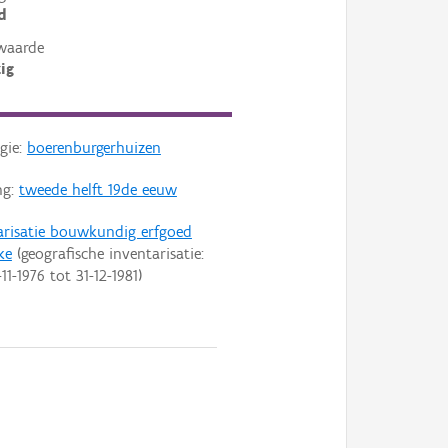
d
waarde
ig
gie:
boerenburgerhuizen
ng:
tweede helft 19de eeuw
arisatie bouwkundig erfgoed
ke
(geografische inventarisatie:
-11-1976
tot
31-12-1981
)