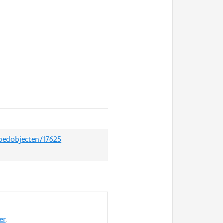
goedobjecten/17625
er
.