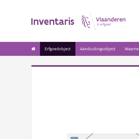
Inventaris
Erfgoedobject
Aanduidingsobject
Waarne