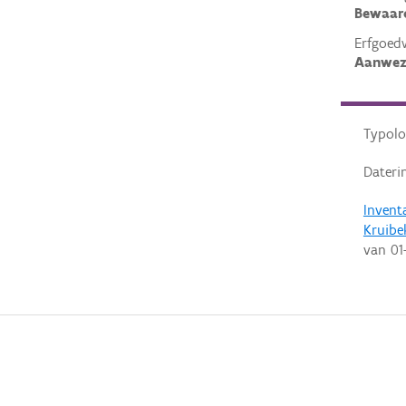
Bewaar
Erfgoed
Aanwez
Typolo
Dateri
Invent
Kruibe
van
01