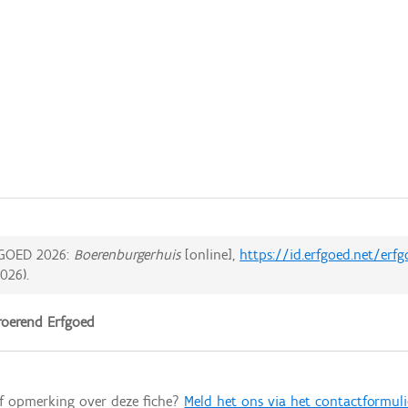
GOED 2026:
Boerenburgerhuis
[online],
https://id.erfgoed.net/erf
2026
).
oerend Erfgoed
of opmerking over deze fiche?
Meld het ons via het contactformuli