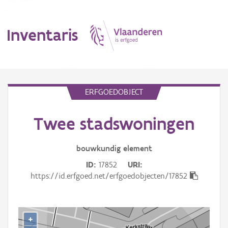
Inventaris
MENU
ERFGOEDOBJECT
Twee stadswoningen
Erfgoedobject
Aanduidingsobject
bouwkundig
element
ID
17852
URI
Waarneming
https://id.erfgoed.net/erfgoedobjecten/17852
Thema
Gebeurtenis
+