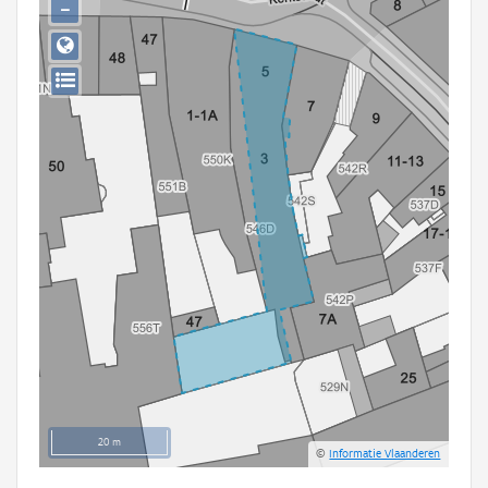
−
Persoon of collectief
Downloads
Hergebruik
Aanmelden
20 m
©
Informatie Vlaanderen