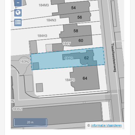
−
Persoon of collectief
Downloads
Hergebruik
Aanmelden
20 m
©
Informatie Vlaanderen