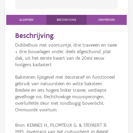
ALGEMEEN
BESCHRIJVING
KENMERKEN
Beschrijving
Dubbelhuis met voortuintje, drie traveeën en twee
+ drie bouwlagen onder, deels afgeschuind, plat
dak, uit het eerste kwart van de 20ste eeuw
(volgens kadaster).
Bakstenen lijstgevel met decoratief en functioneel
gebruik van natuursteen en witte baksteen.
Bredere en iets hogere linker travee, verdiepte
gevelhoge nis. Rechthoekige muuropeningen,
overluifelde deur met rondbogig bovenlicht.
Ommuurde voortuin.
Bron: KENNES H., PLOMTEUX G. & STEYAERT R.
1995:
Inventaris van het cultuurbezit in België,