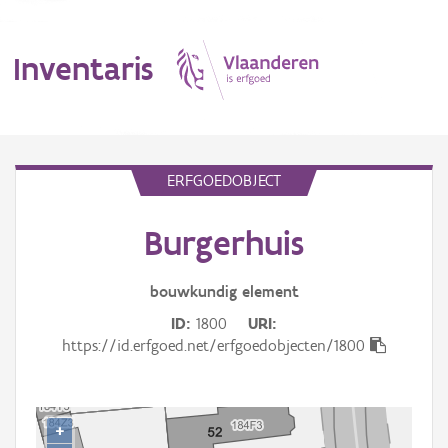
Inventaris
MENU
ERFGOEDOBJECT
Burgerhuis
Erfgoedobject
Aanduidingsobject
bouwkundig
element
ID
1800
URI
Waarneming
https://id.erfgoed.net/erfgoedobjecten/1800
Thema
Gebeurtenis
+