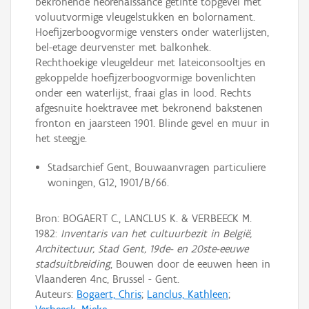
bekronende neorenaissance getinte topgevel met
voluutvormige vleugelstukken en bolornament.
Hoefijzerboogvormige vensters onder waterlijsten,
bel-etage deurvenster met balkonhek.
Rechthoekige vleugeldeur met lateiconsooltjes en
gekoppelde hoefijzerboogvormige bovenlichten
onder een waterlijst, fraai glas in lood. Rechts
afgesnuite hoektravee met bekronend bakstenen
fronton en jaarsteen 1901. Blinde gevel en muur in
het steegje.
Stadsarchief Gent, Bouwaanvragen particuliere
woningen, G12, 1901/B/66.
Bron: BOGAERT C., LANCLUS K. & VERBEECK M.
1982:
Inventaris van het cultuurbezit in België,
Architectuur, Stad Gent, 19de- en 20ste-eeuwe
stadsuitbreiding
, Bouwen door de eeuwen heen in
Vlaanderen 4nc, Brussel - Gent.
Auteurs:
Bogaert, Chris
;
Lanclus, Kathleen
;