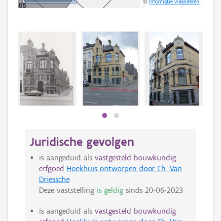
©
Informatie Vlaanderen
Beki
bee
bee
Juridische gevolgen
is aangeduid als
vastgesteld bouwkundig
erfgoed
Hoekhuis ontworpen door Ch. Van
Driessche
Deze vaststelling
is geldig
sinds
20-06-2023
is aangeduid als
vastgesteld bouwkundig