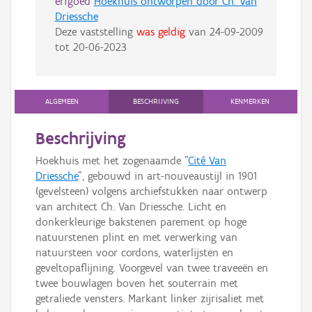
erfgoed
Hoekhuis ontworpen door Ch. Van
Driessche
Deze vaststelling
was geldig
van
24-09-2009
tot
20-06-2023
ALGEMEEN
BESCHRIJVING
KENMERKEN
Beschrijving
Hoekhuis met het zogenaamde "
Cité Van
Driessche
", gebouwd in art-nouveaustijl in 1901
(gevelsteen) volgens archiefstukken naar ontwerp
van architect Ch. Van Driessche. Licht en
donkerkleurige bakstenen parement op hoge
natuurstenen plint en met verwerking van
natuursteen voor cordons, waterlijsten en
geveltopaflijning. Voorgevel van twee traveeën en
twee bouwlagen boven het souterrain met
getraliede vensters. Markant linker zijrisaliet met