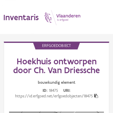
Inventaris
MENU
ERFGOEDOBJECT
Hoekhuis ontworpen
Erfgoedobject
door Ch. Van Driessche
Aanduidingsobject
bouwkundig
element
Waarneming
ID
18475
URI
Thema
https://id.erfgoed.net/erfgoedobjecten/18475
Gebeurtenis