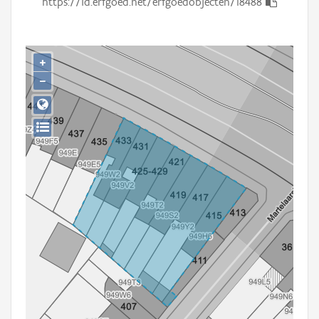
https://id.erfgoed.net/erfgoedobjecten/18488
Persoon of collectief
Downloads
+
Hergebruik
−
Aanmelden