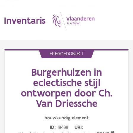
Inventaris
MENU
ERFGOEDOBJECT
Burgerhuizen in
Erfgoedobject
eclectische stijl
Aanduidingsobject
ontworpen door Ch.
Waarneming
Van Driessche
Thema
bouwkundig
element
Gebeurtenis
ID
18488
URI