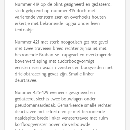
Nummer 419 op de plint gesigneerd en gedateerd,
sterk gelijkend op nummer 415 doch met
variërende vensternissen en overhoeks houten
erkertje met bekronende loggia onder leien
tentdakje.
Nummer 421 met sterk neogotisch getinte gevel
met twee traveeën breed rechter zijrisaliet met
bekronende Brabantse trapgevel en overkragende
bovenverdieping met tudorboogvormige
vensternissen waarin vensters en boogvelden met
drielobtracering gevat zijn. Smalle linker
deurtravee.
Nummer 425-429 eveneens gesigneerd en
gedateerd, slechts twee bouwlagen onder
pseudomansardedak. Gemarkeerde smalle rechter
deurtravee met erkertorentje met bekronende
naaldspits; brede linker venstertravee met ruim
korfboogvenster boven de verbouwde