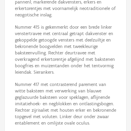
pannen), markerende dakvensters, erkers en
erkertorentjes met voornamelijk neotraditionele of
neogotische inslag.
Nummer 415 is gekenmerkt door een brede linker
venstertravee met centraal getrapt dakvenster en
gekoppelde getoogde vensters met deelzuiltje en
bekronende boogvelden met tweekleurige
baksteenvulling. Rechter deurtravee met
overkragend erkertorentje afgelijnd met bakstenen
boogfries en muizentanden onder het tentvormig
leiendak. Sierankers.
Nummer 417 met contrasterend parement van
witte baksteen met verwerking van blauwe
geglazuurde baksteen voor speklagen, aflijnende
imitatiehoek- en negblokken en ontlastingsbogen.
Rechter zijrisaliet met houten erker en bekronende
topgevel met voluten. Linker deur onder zwaar
entablement en omlijste ovale oculus.