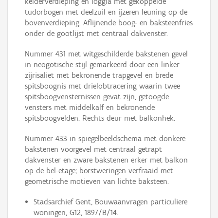
kelderverdieping en loggia met gekoppelde
tudorbogen met deelzuil en ijzeren leuning op de
bovenverdieping. Aflijnende boog- en baksteenfries
onder de gootlijst met centraal dakvenster.
Nummer 431 met witgeschilderde bakstenen gevel
in neogotische stijl gemarkeerd door een linker
zijrisaliet met bekronende trapgevel en brede
spitsboognis met drielobtracering waarin twee
spitsboogvensternissen gevat zijn, getoogde
vensters met middelkalf en bekronende
spitsboogvelden. Rechts deur met balkonhek.
Nummer 433 in spiegelbeeldschema met donkere
bakstenen voorgevel met centraal getrapt
dakvenster en zware bakstenen erker met balkon
op de bel-etage; borstweringen verfraaid met
geometrische motieven van lichte baksteen.
Stadsarchief Gent, Bouwaanvragen particuliere
woningen, G12, 1897/B/14.