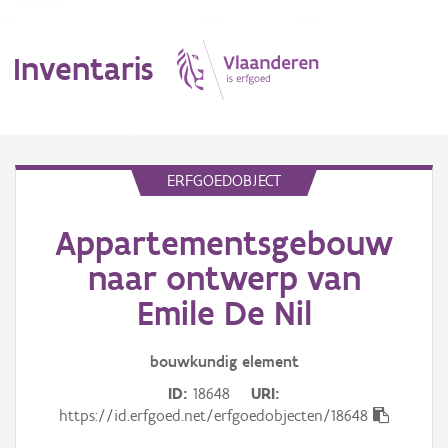
Inventaris
MENU
ERFGOEDOBJECT
Appartementsgebouw
Erfgoedobject
naar ontwerp van
Aanduidingsobject
Emile De Nil
Waarneming
bouwkundig
element
Thema
ID
18648
URI
https://id.erfgoed.net/erfgoedobjecten/18648
Gebeurtenis