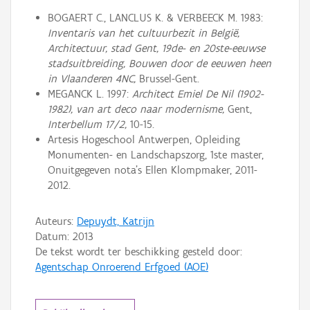
BOGAERT C., LANCLUS K. & VERBEECK M. 1983:
Inventaris van het cultuurbezit in België,
Architectuur, stad Gent, 19de- en 20ste-eeuwse
stadsuitbreiding, Bouwen door de eeuwen heen
in Vlaanderen 4NC,
Brussel-Gent.
MEGANCK L. 1997:
Architect Emiel De Nil (1902-
1982), van art deco naar modernisme,
Gent,
Interbellum 17/2,
10-15.
Artesis Hogeschool Antwerpen, Opleiding
Monumenten- en Landschapszorg, 1ste master,
Onuitgegeven nota’s Ellen Klompmaker, 2011-
2012.
Auteurs:
Depuydt, Katrijn
Datum:
2013
De tekst wordt ter beschikking gesteld door:
Agentschap Onroerend Erfgoed (AOE)