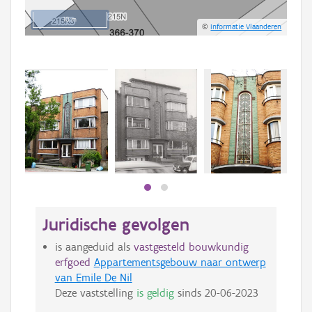
10 m
©
Informatie Vlaanderen
Juridische gevolgen
is aangeduid als
vastgesteld bouwkundig
erfgoed
Appartementsgebouw naar ontwerp
van Emile De Nil
Deze vaststelling
is geldig
sinds
20-06-2023