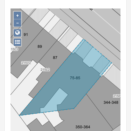
Persoon of collectief
+
Downloads
−
Hergebruik
Aanmelden