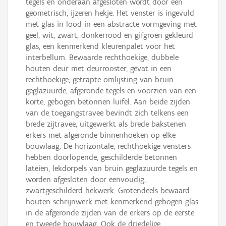
tegels en onderaan afgesloten wordt door een
geometrisch, ijzeren hekje. Het venster is ingevuld
met glas in lood in een abstracte vormgeving met
geel, wit, zwart, donkerrood en gifgroen gekleurd
glas, een kenmerkend kleurenpalet voor het
interbellum. Bewaarde rechthoekige, dubbele
houten deur met deurrooster, gevat in een
rechthoekige, getrapte omlijsting van bruin
geglazuurde, afgeronde tegels en voorzien van een
korte, gebogen betonnen luifel. Aan beide zijden
van de toegangstravee bevindt zich telkens een
brede zijtravee, uitgewerkt als brede bakstenen
erkers met afgeronde binnenhoeken op elke
bouwlaag. De horizontale, rechthoekige vensters
hebben doorlopende, geschilderde betonnen
lateien, lekdorpels van bruin geglazuurde tegels en
worden afgesloten door eenvoudig,
zwartgeschilderd hekwerk. Grotendeels bewaard
houten schrijnwerk met kenmerkend gebogen glas
in de afgeronde zijden van de erkers op de eerste
en tweede bouwlaag. Ook de driedelige,