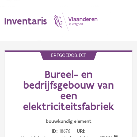
Inventaris
MENU
ERFGOEDOBJECT
Bureel- en
Erfgoedobject
bedrijfsgebouw van
Aanduidingsobject
een
Waarneming
elektriciteitsfabriek
Thema
bouwkundig
element
Gebeurtenis
ID
18676
URI