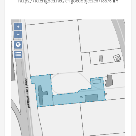
https://id.erfgoed.net/erfgoedobjecten/18676
Persoon of collectief
Downloads
+
Hergebruik
−
Aanmelden