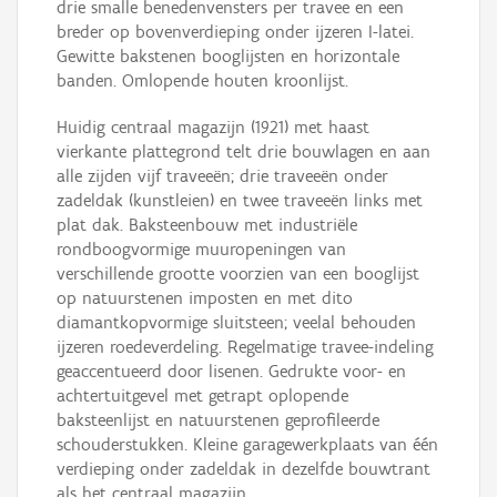
drie smalle benedenvensters per travee en een
breder op bovenverdieping onder ijzeren I-latei.
Gewitte bakstenen booglijsten en horizontale
banden. Omlopende houten kroonlijst.
Huidig centraal magazijn (1921) met haast
vierkante plattegrond telt drie bouwlagen en aan
alle zijden vijf traveeën; drie traveeën onder
zadeldak (kunstleien) en twee traveeën links met
plat dak. Baksteenbouw met industriële
rondboogvormige muuropeningen van
verschillende grootte voorzien van een booglijst
op natuurstenen imposten en met dito
diamantkopvormige sluitsteen; veelal behouden
ijzeren roedeverdeling. Regelmatige travee-indeling
geaccentueerd door lisenen. Gedrukte voor- en
achtertuitgevel met getrapt oplopende
baksteenlijst en natuurstenen geprofileerde
schouderstukken. Kleine garagewerkplaats van één
verdieping onder zadeldak in dezelfde bouwtrant
als het centraal magazijn.