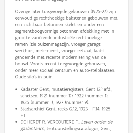
Overige later toegevoegde gebouwen (1925-27) zijn
eenvoudige rechthoekige bakstenen gebouwen met
een zichtbaar betonnen skelet en onder een
segmentboogvormige betonnen afdekking met in
grootte variërende industriële rechthoekige
ramen (zie buizenmagazijn, vroeger garage;
werkhuis; meterdienst, vroeger eetzaal, laatst
genoemde met recente modernisering van de
bouw). Voorts recent toegevoegde gebouwen,
onder meer sociaal centrum en auto-stelplaatsen.
Oude silo's in puin.
Kadaster Gent, mutatieregisters, Gent 12° afd.,
schetsen, 1921 (nummer 1)? 1922 (nummer 1),
1925 (nummer 1), 1927 (nummer 9).
Stadsarchief Gent, reeks G.12, 1923 - F.14, 1925 -
F.1.
DE HERDT R.-VERCOUTERE F.,
Leven onder de
gaslantaarn,
tentoonstellingscatalogus, Gent,