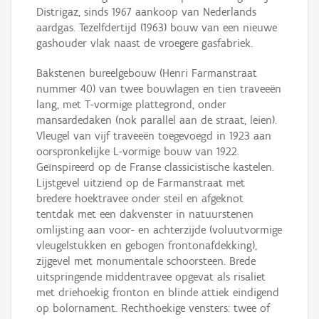
Distrigaz, sinds 1967 aankoop van Nederlands
aardgas. Tezelfdertijd (1963) bouw van een nieuwe
gashouder vlak naast de vroegere gasfabriek.
Bakstenen bureelgebouw (Henri Farmanstraat
nummer 40) van twee bouwlagen en tien traveeën
lang, met T-vormige plattegrond, onder
mansardedaken (nok parallel aan de straat, leien).
Vleugel van vijf traveeën toegevoegd in 1923 aan
oorspronkelijke L-vormige bouw van 1922.
Geïnspireerd op de Franse classicistische kastelen.
Lijstgevel uitziend op de Farmanstraat met
bredere hoektravee onder steil en afgeknot
tentdak met een dakvenster in natuurstenen
omlijsting aan voor- en achterzijde (voluutvormige
vleugelstukken en gebogen frontonafdekking),
zijgevel met monumentale schoorsteen. Brede
uitspringende middentravee opgevat als risaliet
met driehoekig fronton en blinde attiek eindigend
op bolornament. Rechthoekige vensters: twee of