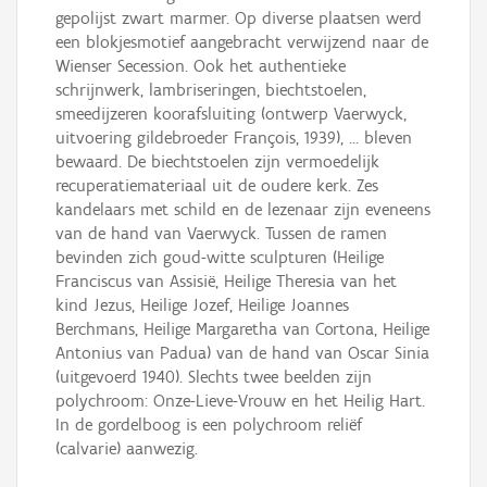
gepolijst zwart marmer. Op diverse plaatsen werd
een blokjesmotief aangebracht verwijzend naar de
Wienser Secession. Ook het authentieke
schrijnwerk, lambriseringen, biechtstoelen,
smeedijzeren koorafsluiting (ontwerp Vaerwyck,
uitvoering gildebroeder François, 1939), ... bleven
bewaard. De biechtstoelen zijn vermoedelijk
recuperatiemateriaal uit de oudere kerk. Zes
kandelaars met schild en de lezenaar zijn eveneens
van de hand van Vaerwyck. Tussen de ramen
bevinden zich goud-witte sculpturen (Heilige
Franciscus van Assisië, Heilige Theresia van het
kind Jezus, Heilige Jozef, Heilige Joannes
Berchmans, Heilige Margaretha van Cortona, Heilige
Antonius van Padua) van de hand van Oscar Sinia
(uitgevoerd 1940). Slechts twee beelden zijn
polychroom: Onze-Lieve-Vrouw en het Heilig Hart.
In de gordelboog is een polychroom reliëf
(calvarie) aanwezig.