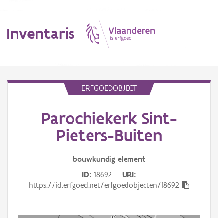
Inventaris
MENU
ERFGOEDOBJECT
Parochiekerk Sint-
Erfgoedobject
Pieters-Buiten
Aanduidingsobject
bouwkundig
element
Waarneming
ID
18692
URI
Thema
https://id.erfgoed.net/erfgoedobjecten/18692
Gebeurtenis