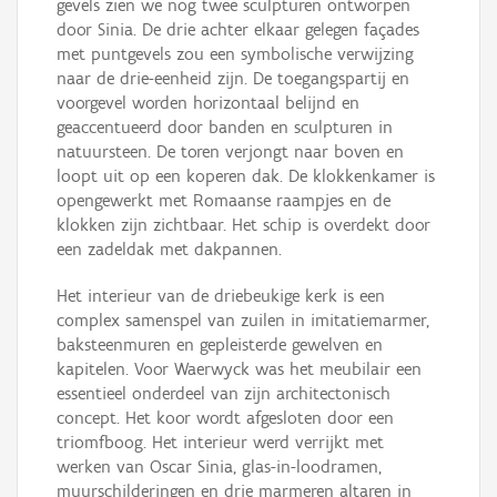
gevels zien we nog twee sculpturen ontworpen
door Sinia. De drie achter elkaar gelegen façades
met puntgevels zou een symbolische verwijzing
naar de drie-eenheid zijn. De toegangspartij en
voorgevel worden horizontaal belijnd en
geaccentueerd door banden en sculpturen in
natuursteen. De toren verjongt naar boven en
loopt uit op een koperen dak. De klokkenkamer is
opengewerkt met Romaanse raampjes en de
klokken zijn zichtbaar. Het schip is overdekt door
een zadeldak met dakpannen.
Het interieur van de driebeukige kerk is een
complex samenspel van zuilen in imitatiemarmer,
baksteenmuren en gepleisterde gewelven en
kapitelen. Voor Waerwyck was het meubilair een
essentieel onderdeel van zijn architectonisch
concept. Het koor wordt afgesloten door een
triomfboog. Het interieur werd verrijkt met
werken van Oscar Sinia, glas-in-loodramen,
muurschilderingen en drie marmeren altaren in