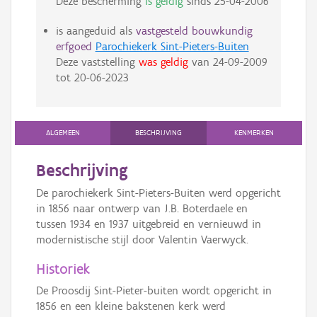
Deze bescherming
is geldig
sinds
25-04-2006
is aangeduid als
vastgesteld bouwkundig
erfgoed
Parochiekerk Sint-Pieters-Buiten
Deze vaststelling
was geldig
van
24-09-2009
tot
20-06-2023
ALGEMEEN
BESCHRIJVING
KENMERKEN
Beschrijving
De parochiekerk Sint-Pieters-Buiten werd opgericht
in 1856 naar ontwerp van J.B. Boterdaele en
tussen 1934 en 1937 uitgebreid en vernieuwd in
modernistische stijl door Valentin Vaerwyck.
Historiek
De Proosdij Sint-Pieter-buiten wordt opgericht in
1856 en een kleine bakstenen kerk werd