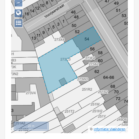
−
Persoon of collectief
Downloads
Hergebruik
Aanmelden
20 m
©
Informatie Vlaanderen