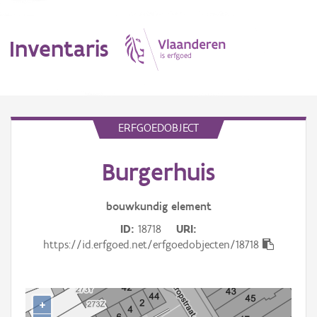
Inventaris
MENU
ERFGOEDOBJECT
Burgerhuis
Erfgoedobject
Aanduidingsobject
bouwkundig
element
ID
18718
URI
Waarneming
https://id.erfgoed.net/erfgoedobjecten/18718
Thema
Gebeurtenis
+