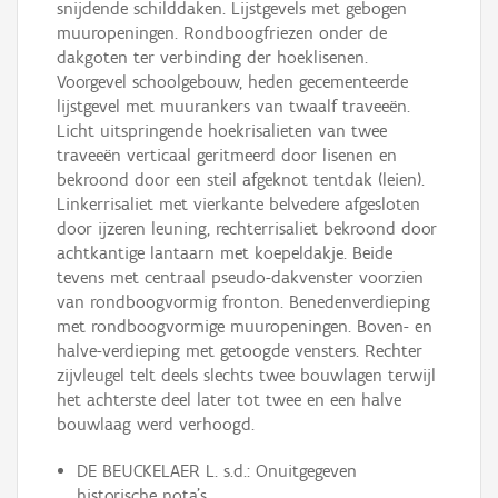
snijdende schilddaken. Lijstgevels met gebogen
muuropeningen. Rondboogfriezen onder de
dakgoten ter verbinding der hoeklisenen.
Voorgevel schoolgebouw, heden gecementeerde
lijstgevel met muurankers van twaalf traveeën.
Licht uitspringende hoekrisalieten van twee
traveeën verticaal geritmeerd door lisenen en
bekroond door een steil afgeknot tentdak (leien).
Linkerrisaliet met vierkante belvedere afgesloten
door ijzeren leuning, rechterrisaliet bekroond door
achtkantige lantaarn met koepeldakje. Beide
tevens met centraal pseudo-dakvenster voorzien
van rondboogvormig fronton. Benedenverdieping
met rondboogvormige muuropeningen. Boven- en
halve-verdieping met getoogde vensters. Rechter
zijvleugel telt deels slechts twee bouwlagen terwijl
het achterste deel later tot twee en een halve
bouwlaag werd verhoogd.
DE BEUCKELAER L. s.d.: Onuitgegeven
historische nota's.