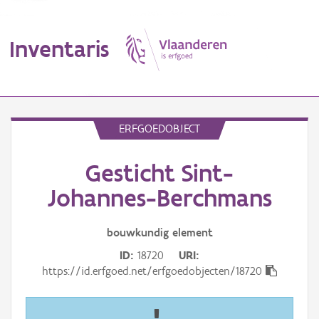
Inventaris
MENU
ERFGOEDOBJECT
Gesticht Sint-
Erfgoedobject
Johannes-Berchmans
Aanduidingsobject
bouwkundig
element
Waarneming
ID
18720
URI
Thema
https://id.erfgoed.net/erfgoedobjecten/18720
Gebeurtenis