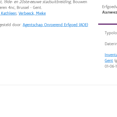
nt, 19de- en 20ste-eeuwe stadsuitbreiding
, Bouwen
Erfgoed
ren 4nc, Brussel - Gent.
Aanwez
, Kathleen
;
Verbeeck, Mieke
gesteld door:
Agentschap Onroerend Erfgoed (AOE)
Typolo
Dateri
Invent
Gent
(g
01-06-