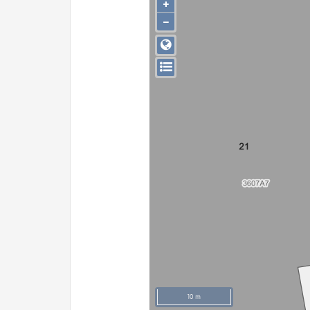
+
−
10 m