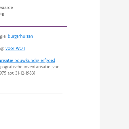
waarde
ig
gie:
burgerhuizen
ng:
voor WO I
arisatie bouwkundig erfgoed
eografische inventarisatie: van
1975
tot
31-12-1983
)