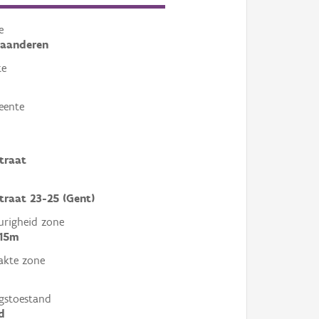
e
laanderen
te
eente
traat
traat 23-25 (Gent)
righeid zone
 15m
akte zone
gstoestand
d