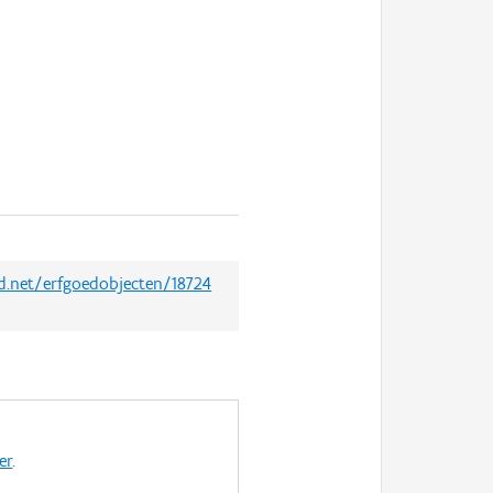
ed.net/erfgoedobjecten/18724
er
.