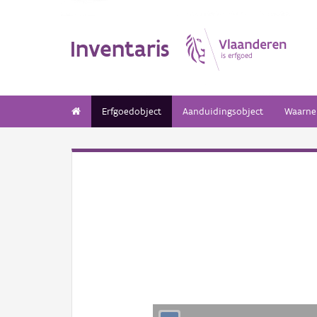
Inventaris
Erfgoedobject
Aanduidingsobject
Waarne