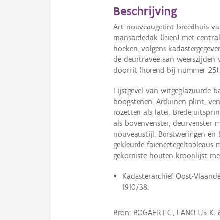
Beschrijving
Art-nouveaugetint breedhuis va
mansardedak (leien) met centra
hoeken, volgens kadastergegeve
de deurtravee aan weerszijden
doorrit (horend bij nummer 25).
Lijstgevel van witgeglazuurde 
boogstenen. Arduinen plint, ven
rozetten als latei. Brede uitspr
als bovenvenster, deurvenster m
nouveaustijl. Borstweringen en
gekleurde faiencetegeltableaus
gekorniste houten kroonlijst me
Kadasterarchief Oost-Vlaander
1910/38.
Bron: BOGAERT C., LANCLUS K. 