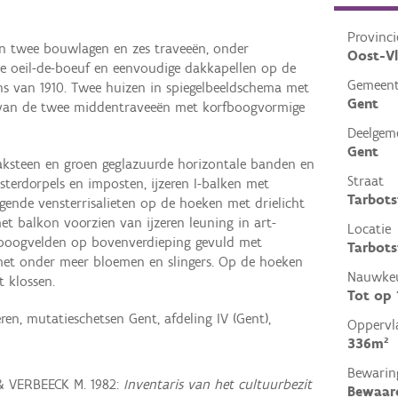
Provinci
n twee bouwlagen en zes traveeën, onder
Oost-V
le oeil-de-boeuf en eenvoudige dakkapellen op de
Gemeen
ns van 1910. Twee huizen in spiegelbeeldschema met
Gent
 van de twee middentraveeën met korfboogvormige
Deelgem
Gent
baksteen en groen geglazuurde horizontale banden en
Straat
sterdorpels en imposten, ijzeren I-balken met
Tarbots
ingende vensterrisalieten op de hoeken met drielicht
et balkon voorzien van ijzeren leuning in art-
Locatie
 boogvelden op bovenverdieping gevuld met
Tarbots
 met onder meer bloemen en slingers. Op de hoeken
Nauwkeu
t klossen.
Tot op
en, mutatieschetsen Gent, afdeling IV (Gent),
Oppervl
336m²
Bewarin
& VERBEECK M. 1982:
Inventaris van het cultuurbezit
Bewaar