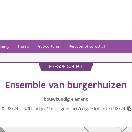
ming
Thema
Gebeurtenis
Persoon of collectief
ERFGOEDOBJECT
Ensemble van burgerhuizen
bouwkundig
element
ID
18724
URI
https://id.erfgoed.net/erfgoedobjecten/18724