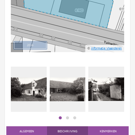
20 m
©
Informatie Vlaanderen
ALGEMEEN
BESCHRIJVING
KENMERKEN