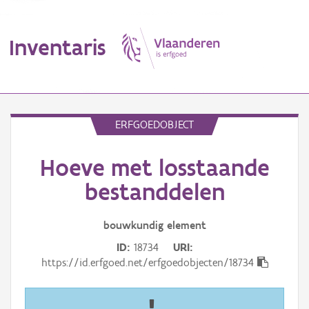
Inventaris
MENU
ERFGOEDOBJECT
Hoeve met losstaande
Erfgoedobject
bestanddelen
Aanduidingsobject
bouwkundig
element
Waarneming
ID
18734
URI
Thema
https://id.erfgoed.net/erfgoedobjecten/18734
Gebeurtenis