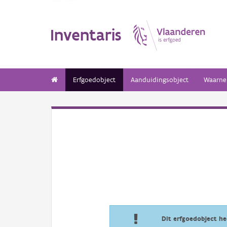
Inventaris
Erfgoedobject
Aanduidingsobject
Waarne
Dit erfgoedobject h