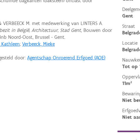
schuinde dagkanten (baksteen) ontlast door
Deelgem
Gent
 & VERBEECK M. met medewerking van LINTERS A.
Straat
ezit in België, Architectuur, Stad Gent
, Bouwen door
Belgrad
nb Noord-Oost, Brussel - Gent.
Locatie
, Kathleen
;
Verbeeck, Mieke
Belgrad
gesteld door:
Agentschap Onroerend Erfgoed (AOE)
Nauwkeu
Tot op
Oppervl
11m²
Bewarin
Niet b
Erfgoed
Niet aa