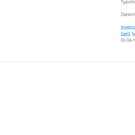
Typolo
Dateri
Invent
Gent
(g
01-06-