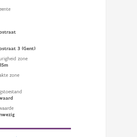
eente
ostraat
ostraat 3 (Gent)
righeid zone
 15m
akte zone
gstoestand
ewaard
waarde
nwezig