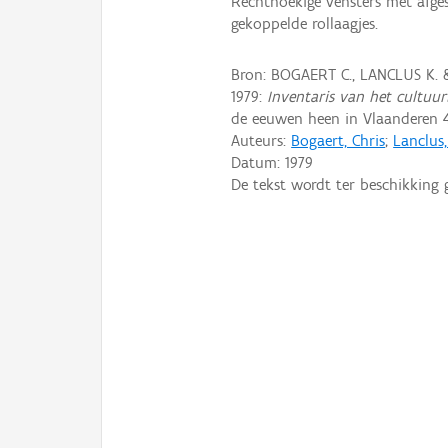
Rechthoekige vensters met afge
gekoppelde rollaagjes.
Bron: BOGAERT C., LANCLUS K.
1979:
Inventaris van het cultuurb
de eeuwen heen in Vlaanderen 4
Auteurs:
Bogaert, Chris
;
Lanclus
Datum:
1979
De tekst wordt ter beschikking 