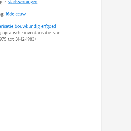
gie:
stadswoningen
ng:
16de eeuw
arisatie bouwkundig erfgoed
eografische inventarisatie: van
1975
tot
31-12-1983
)