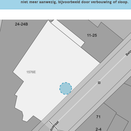
niet meer aanwezig, bijvoorbeeld door verbouwing of sloop.