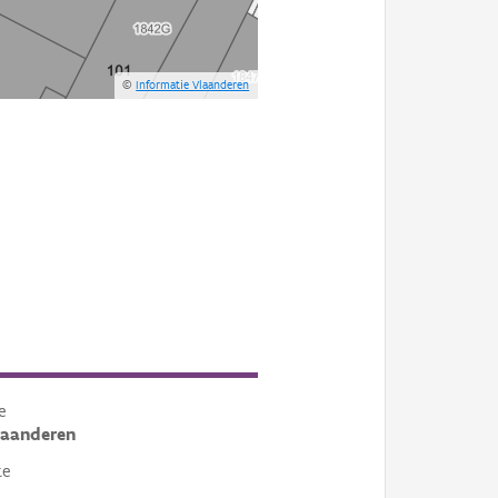
©
Informatie Vlaanderen
e
laanderen
te