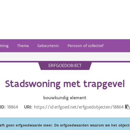
ming
Thema
Gebeurtenis
Persoon of collectief
ERFGOEDOBJECT
Stadswoning met trapgevel
bouwkundig
element
ID
18864
URI
https://id.erfgoed.net/erfgoedobjecten/18864
eeft geen erfgoedwaarde meer. De erfgoedwaarden waarom we het object 