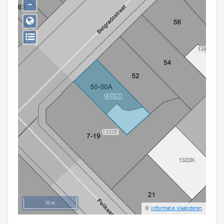
−
Persoon of collectief
Downloads
Hergebruik
Aanmelden
10 m
©
Informatie Vlaanderen