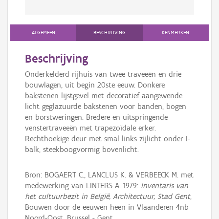
ALGEMEEN
BESCHRIJVING
KENMERKEN
Beschrijving
Onderkelderd rijhuis van twee traveeën en drie
bouwlagen, uit begin 20ste eeuw. Donkere
bakstenen lijstgevel met decoratief aangewende
licht geglazuurde bakstenen voor banden, bogen
en borstweringen. Bredere en uitspringende
venstertraveeën met trapezoïdale erker.
Rechthoekige deur met smal links zijlicht onder I-
balk, steekboogvormig bovenlicht.
Bron: BOGAERT C., LANCLUS K. & VERBEECK M. met
medewerking van LINTERS A. 1979:
Inventaris van
het cultuurbezit in België, Architectuur, Stad Gent
,
Bouwen door de eeuwen heen in Vlaanderen 4nb
Noord-Oost, Brussel - Gent.