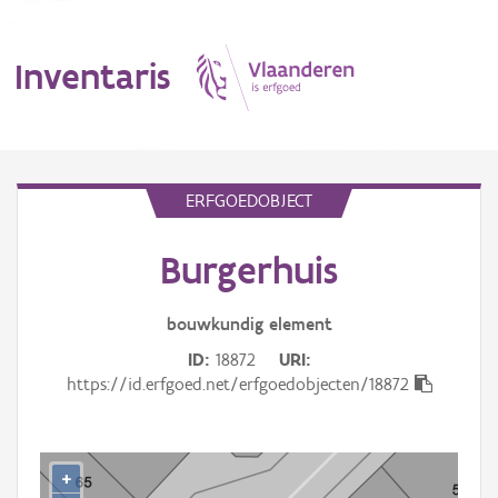
Inventaris
MENU
ERFGOEDOBJECT
Burgerhuis
Erfgoedobject
Aanduidingsobject
bouwkundig
element
ID
18872
URI
Waarneming
https://id.erfgoed.net/erfgoedobjecten/18872
Thema
Gebeurtenis
+