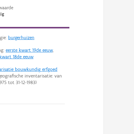
waarde
ig
gie:
burgerhuizen
ng:
eerste kwart 19de eeuw
,
 kwart 18de eeuw
arisatie bouwkundig erfgoed
eografische inventarisatie: van
1975
tot
31-12-1983
)