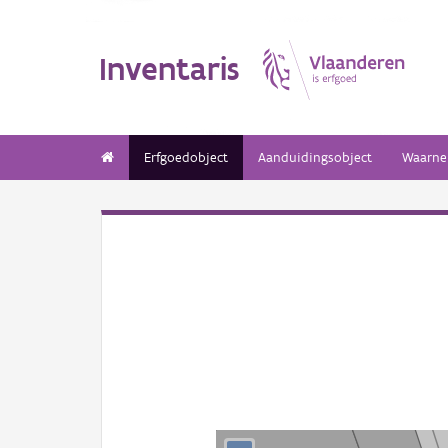
Inventaris
Erfgoedobject
Aanduidingsobject
Waarne