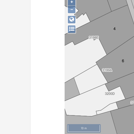
+
−
10 m