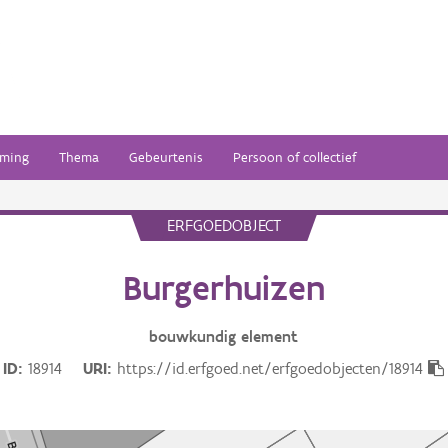
ming
Thema
Gebeurtenis
Persoon of collectief
ERFGOEDOBJECT
Burgerhuizen
bouwkundig
element
ID
18914
URI
https://id.erfgoed.net/erfgoedobjecten/18914