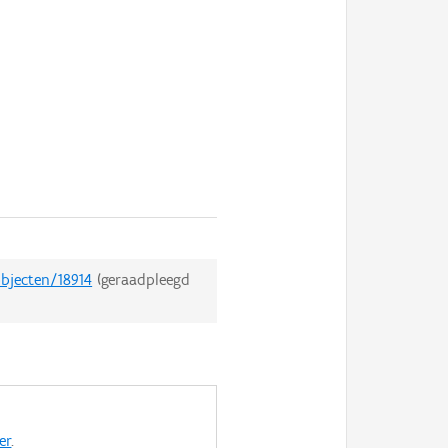
objecten/18914
(geraadpleegd
er
.