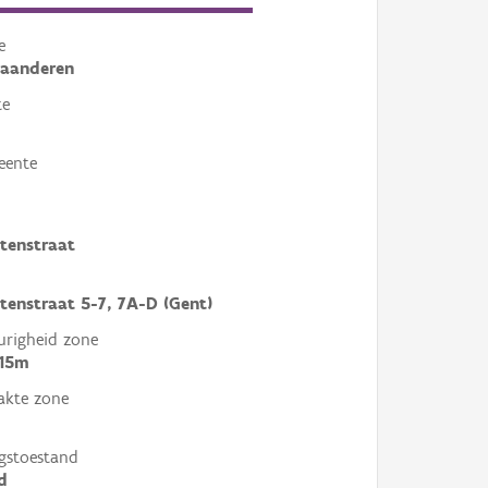
e
laanderen
te
eente
tenstraat
tenstraat 5-7, 7A-D (Gent)
righeid zone
 15m
akte zone
gstoestand
d