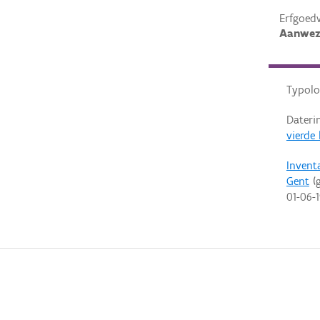
Erfgoed
Aanwez
Typolo
Dateri
vierde
Invent
Gent
(g
01-06-