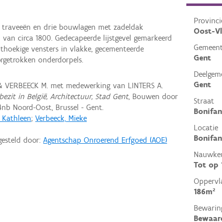
Provinci
s traveeën en drie bouwlagen met zadeldak
Oost-V
van circa 1800. Gedecapeerde lijstgevel gemarkeerd
Gemeen
thoekige vensters in vlakke, gecementeerde
Gent
orgetrokken onderdorpels.
Deelgem
Gent
 & VERBEECK M. met medewerking van LINTERS A.
ezit in België, Architectuur, Stad Gent
, Bouwen door
Straat
nb Noord-Oost, Brussel - Gent.
Bonifan
, Kathleen
;
Verbeeck, Mieke
Locatie
Bonifan
gesteld door:
Agentschap Onroerend Erfgoed (AOE)
Nauwkeu
Tot op
Oppervl
186m²
Bewarin
Bewaar