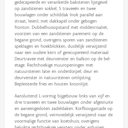
gedecapeerde en verankerde bakstenen lijstgevel
op zandstenen sokkel; 5 traveeën en twee
bouwlagen onder schilddak (nok parallel aan
straat, leien), met dakkapel onder gebogen
fronton. Dubbelhuisopstand met middenrisaliet,
voorzien van een zandstenen parement op de
begane grond; overigens sporen van zandstenen
speklagen en hoekblokken, duidelijk verwijzend
naar een oudere kern of gerecupereerd materiaal.
Deurtravee met deurvenster en balkon op de bel-
etage. Rechthoekige muuropeningen met
natuurstenen latei en onderdorpel; deur en
deurvenster in natuurstenen omlijsting.
Bepleisterde fries en houten kroonlijst.
Aansluitend L-vormig bijgebouw links van vijf en
drie traveeën en twee bouwlagen onder afgesnuite
en aaneengesloten zadeldaken. Korfboogarcade op
de begane grond, vermoedelijk verwijzend naar de
voormalige functie van koetshuis; overigens
beluikte rechthoekige vensters onder arduinen