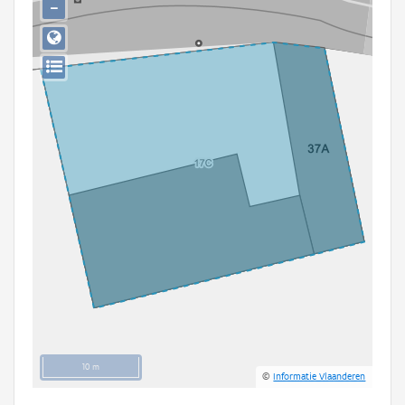
−
Persoon of collectief
Downloads
Hergebruik
Aanmelden
10 m
©
Informatie Vlaanderen