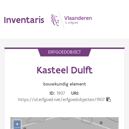
Inventaris
MENU
ERFGOEDOBJECT
Kasteel Dulft
Erfgoedobject
Aanduidingsobject
bouwkundig
element
ID
1907
URI
Waarneming
https://id.erfgoed.net/erfgoedobjecten/1907
Thema
Gebeurtenis
+