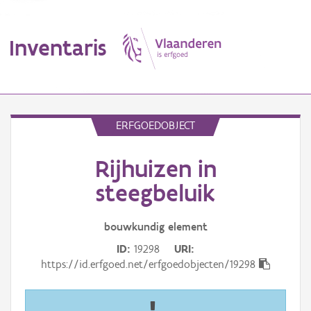
Inventaris
MENU
ERFGOEDOBJECT
Rijhuizen in
Erfgoedobject
steegbeluik
Aanduidingsobject
bouwkundig
element
Waarneming
ID
19298
URI
Thema
https://id.erfgoed.net/erfgoedobjecten/19298
Gebeurtenis