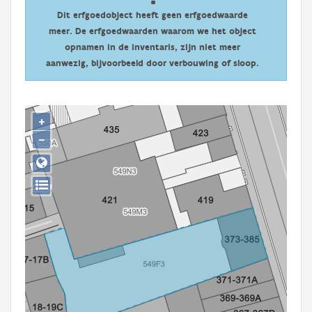
Persoon of collectief
Dit erfgoedobject heeft geen erfgoedwaarde
meer. De erfgoedwaarden waarom we het object
Downloads
opnamen in de inventaris, zijn niet meer
aanwezig, bijvoorbeeld door verbouwing of sloop.
Hergebruik
Aanmelden
+
−