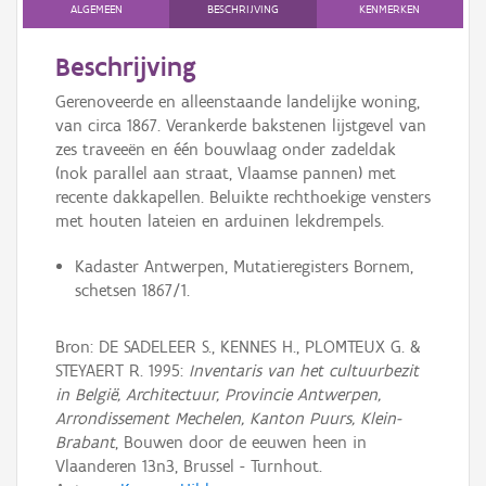
ALGEMEEN
BESCHRIJVING
KENMERKEN
Beschrijving
Gerenoveerde en alleenstaande landelijke woning,
van circa 1867. Verankerde bakstenen lijstgevel van
zes traveeën en één bouwlaag onder zadeldak
(nok parallel aan straat, Vlaamse pannen) met
recente dakkapellen. Beluikte rechthoekige vensters
met houten lateien en arduinen lekdrempels.
Kadaster Antwerpen, Mutatieregisters Bornem,
schetsen 1867/1.
Bron: DE SADELEER S., KENNES H., PLOMTEUX G. &
STEYAERT R. 1995:
Inventaris van het cultuurbezit
in België, Architectuur, Provincie Antwerpen,
Arrondissement Mechelen, Kanton Puurs, Klein-
Brabant
, Bouwen door de eeuwen heen in
Vlaanderen 13n3, Brussel - Turnhout.