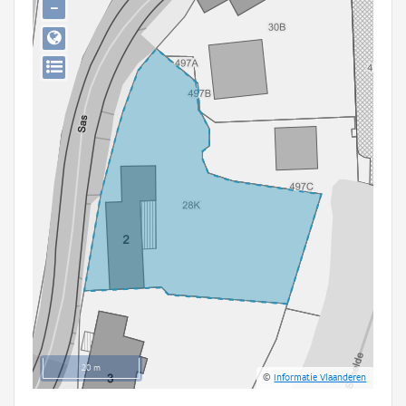
−
Persoon of collectief
Downloads
Hergebruik
Aanmelden
20 m
©
Informatie Vlaanderen