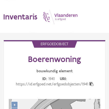
Inventaris
MENU
ERFGOEDOBJECT
Boerenwoning
Erfgoedobject
Aanduidingsobject
bouwkundig
element
ID
1941
URI
Waarneming
https://id.erfgoed.net/erfgoedobjecten/1941
Thema
Gebeurtenis
+