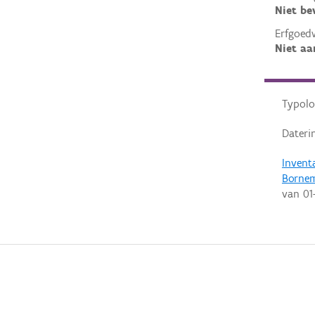
Niet b
Erfgoed
Niet aa
Typolo
Dateri
Invent
Borne
van
01