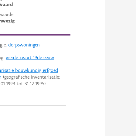
ewaard
waarde
nwezig
gie:
dorpswoningen
ng:
vierde kwart 19de eeuw
arisatie bouwkundig erfgoed
m
(geografische inventarisatie:
-01-1993
tot
31-12-1995
)