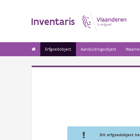
Inventaris
Erfgoedobject
Aanduidingsobject
Waarne
Dit erfgoedobject h