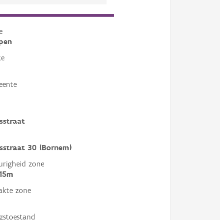
e
pen
te
eente
sstraat
sstraat 30 (Bornem)
righeid zone
 15m
akte zone
gstoestand