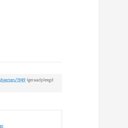
objecten/1949
(geraadpleegd
er
.