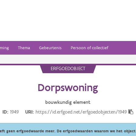
ming
Thema
Gebeurtenis
Persoon of collectief
ERFGOEDOBJECT
Dorpswoning
bouwkundig
element
ID
1949
URI
https://id.erfgoed.net/erfgoedobjecten/1949
eeft geen erfgoedwaarde meer. De erfgoedwaarden waarom we het object 