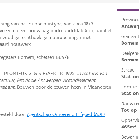
Provinci
ning van het dubbelhuistype, van circa 1879.
Antwer
raveeën en één bouwlaag onder zadeldak (nok parallel
Gemeen
Eenvoudige rechthoekige muuropeningen met
Bornem
aard houtwerk.
Deelgem
egisters Bornem, schetsen 1879/8.
Bornem
Straat
., PLOMTEUX G. & STEYAERT R. 1995:
Inventaris van
Station
hitectuur, Provincie Antwerpen, Arrondissement
Locatie
Brabant
, Bouwen door de eeuwen heen in Vlaanderen
Station
Nauwkeu
Tot op
gesteld door:
Agentschap Onroerend Erfgoed (AOE)
Oppervl
465m²
Bewarin