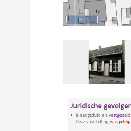
20 m
Juridische gevolge
is aangeduid als
vastgestel
Deze vaststelling
was geldig