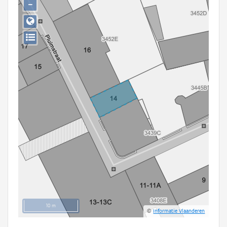
−
Persoon of collectief
Downloads
Hergebruik
Aanmelden
10 m
©
Informatie Vlaanderen