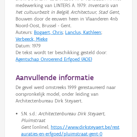
medewerking van LINTERS A. 1979:
Inventaris van
het cultuurbezit in België, Architectuur, Stad Gent
,
Bouwen door de eeuwen heen in Vlaanderen 4nb
Noord-Oost, Brussel - Gent.
Auteurs:
Bogaert, Chris
;
Lanclus, Kathleen
;
Verbeeck, Mieke
Datum:
1979
De tekst wordt ter beschikking gesteld door:
Agentschap Onroerend Erfgoed (AOE)
Aanvullende informatie
De gevel werd omstreeks 1999 gerestaureerd naar
oorspronkelijk model, onder leiding van
Architectenbureau Dirk Steyaert.
S.N. s.d.:
Architectenbureau Dirk Steyaert,
Pluimstraat
Gent
[online],
https://www.dirksteyaert.be/rest
auraties-en-erfgoed/pluimstraat-gent-0