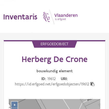
Inventaris
MENU
ERFGOEDOBJECT
Herberg De Crone
Erfgoedobject
Aanduidingsobject
bouwkundig
element
ID
19612
URI
Waarneming
https://id.erfgoed.net/erfgoedobjecten/19612
Thema
Gebeurtenis
+