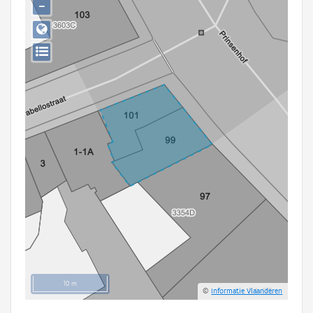
−
Persoon of collectief
Downloads
Hergebruik
Aanmelden
10 m
©
Informatie Vlaanderen