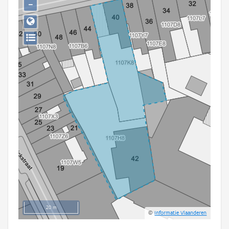
−
Persoon of collectief
Downloads
Hergebruik
Aanmelden
20 m
©
Informatie Vlaanderen