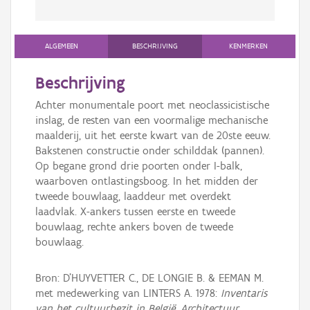
ALGEMEEN
BESCHRIJVING
KENMERKEN
Beschrijving
Achter monumentale poort met neoclassicistische
inslag, de resten van een voormalige mechanische
maalderij, uit het eerste kwart van de 20ste eeuw.
Bakstenen constructie onder schilddak (pannen).
Op begane grond drie poorten onder I-balk,
waarboven ontlastingsboog. In het midden der
tweede bouwlaag, laaddeur met overdekt
laadvlak. X-ankers tussen eerste en tweede
bouwlaag, rechte ankers boven de tweede
bouwlaag.
Bron: D'HUYVETTER C., DE LONGIE B. & EEMAN M.
met medewerking van LINTERS A. 1978:
Inventaris
van het cultuurbezit in België, Architectuur,