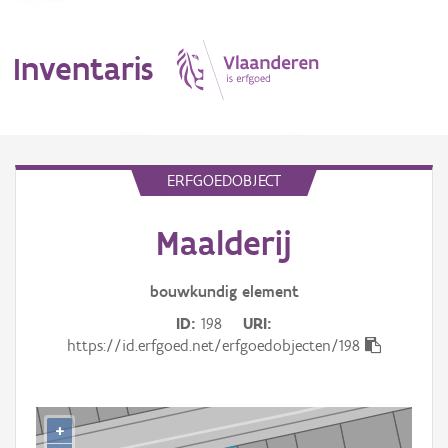
Inventaris
MENU
ERFGOEDOBJECT
Maalderij
Erfgoedobject
Aanduidingsobject
bouwkundig
element
ID
198
URI
Waarneming
https://id.erfgoed.net/erfgoedobjecten/198
Thema
Gebeurtenis
+