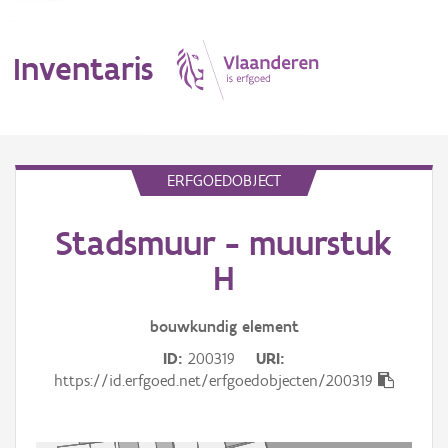
Inventaris
MENU
ERFGOEDOBJECT
Stadsmuur - muurstuk
Erfgoedobject
H
Aanduidingsobject
bouwkundig
element
Waarneming
ID
200319
URI
Thema
https://id.erfgoed.net/erfgoedobjecten/200319
Gebeurtenis