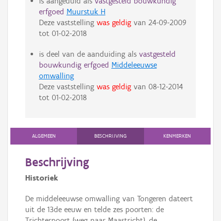
is aangeduid als
vastgesteld bouwkundig
erfgoed
Muurstuk H
Deze vaststelling
was geldig
van
24-09-2009
tot
01-02-2018
is deel van de aanduiding als
vastgesteld
bouwkundig erfgoed
Middeleeuwse
omwalling
Deze vaststelling
was geldig
van
08-12-2014
tot
01-02-2018
ALGEMEEN
BESCHRIJVING
KENMERKEN
Beschrijving
Historiek
De middeleeuwse omwalling van Tongeren dateert
uit de 13de eeuw en telde zes poorten: de
Trichterpoort (weg naar Maastricht), de