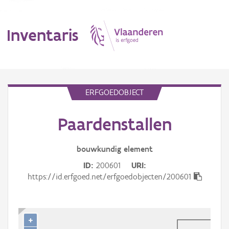
Inventaris
MENU
ERFGOEDOBJECT
Paardenstallen
Erfgoedobject
Aanduidingsobject
bouwkundig
element
ID
200601
URI
Waarneming
https://id.erfgoed.net/erfgoedobjecten/200601
Thema
Gebeurtenis
+