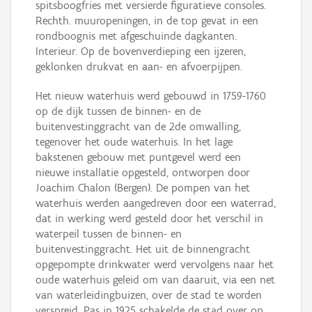
spitsboogfries met versierde figuratieve consoles.
Rechth. muuropeningen, in de top gevat in een
rondboognis met afgeschuinde dagkanten.
Interieur. Op de bovenverdieping een ijzeren,
geklonken drukvat en aan- en afvoerpijpen.
Het nieuw waterhuis werd gebouwd in 1759-1760
op de dijk tussen de binnen- en de
buitenvestinggracht van de 2de omwalling,
tegenover het oude waterhuis. In het lage
bakstenen gebouw met puntgevel werd een
nieuwe installatie opgesteld, ontworpen door
Joachim Chalon (Bergen). De pompen van het
waterhuis werden aangedreven door een waterrad,
dat in werking werd gesteld door het verschil in
waterpeil tussen de binnen- en
buitenvestinggracht. Het uit de binnengracht
opgepompte drinkwater werd vervolgens naar het
oude waterhuis geleid om van daaruit, via een net
van waterleidingbuizen, over de stad te worden
verspreid. Pas in 1925 schakelde de stad over op