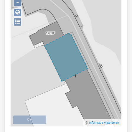
−
Persoon of collectief
Downloads
Hergebruik
Aanmelden
10 m
©
Informatie Vlaanderen