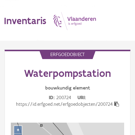
Inventaris
MENU
ERFGOEDOBJECT
Waterpompstation
Erfgoedobject
Aanduidingsobject
bouwkundig
element
ID
200724
URI
Waarneming
https://id.erfgoed.net/erfgoedobjecten/200724
Thema
Gebeurtenis
+